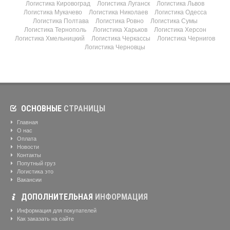
Логистика Кировоград
Логистика Луганск
Логистика Львов
Логистика Мукачево
Логистика Николаев
Логистика Одесса
Логистика Полтава
Логистика Ровно
Логистика Сумы
Логистика Тернополь
Логистика Харьков
Логистика Херсон
Логистика Хмельницкий
Логистика Черкассы
Логистика Чернигов
Логистика Черновцы
ОСНОВНЫЕ
СТРАНИЦЫ
Главная
О нас
Оплата
Новости
Контакты
Попутный груз
Логистика это
Вакансии
ДОПОЛНИТЕЛЬНАЯ
ИНФОРМАЦИЯ
Информация для покупателей
Как заказать на сайте