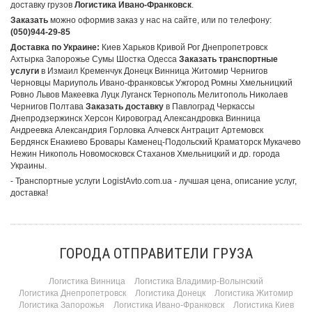
доставку грузов
Логистика Ивано-Франковск
.
Заказать
можно оформив заказ у нас на сайте, или по телефону:
(050)944-29-85
Доставка по Украине:
Киев Харьков Кривой Рог Днепропетровск
Ахтырка Запорожье Сумы Шостка Одесса
Заказать транспортные
услуги
в Измаил Кременчук Донецк Винница Житомир Чернигов
Черновцы Мариуполь Ивано-франковськ Ужгород Ромны Хмельницкий
Ровно Львов Макеевка Луцк Луганск Тернополь Мелитополь Николаев
Чернигов Полтава
Заказать доставку
в Павлоград Черкассы
Днепродзержинск Херсон Кировоград Александровка Винница
Андреевка Александрия Горловка Алчевск Антрацит Артемовск
Бердянск Енакиево Бровары Каменец-Подольский Краматорск Мукачево
Нежин Никополь Новомосковск Стаханов Хмельницкий и др. города
Украины.
- Транспортные услуги LogistAvto.com.ua - лучшая цена, описание услуг,
доставка!
ГОРОДА ОТПРАВИТЕЛИ ГРУЗА
Логистика Винница
Логистика Владимир-Волынский
Логистика Днепропетровск
Логистика Донецк
Логистика Житомир
Логистика Запорожья
Логистика Ивано-Франковск
Логистика Киев