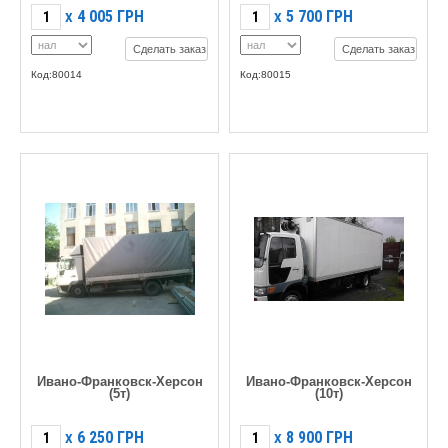
4 005
ГРН
5 700
ГРН
X
X
Сделать заказ
Сделать заказ
Код:80014
Код:80015
Ивано-Франковск-Херсон
Ивано-Франковск-Херсон
(5т)
(10т)
6 250
ГРН
8 900
ГРН
X
X