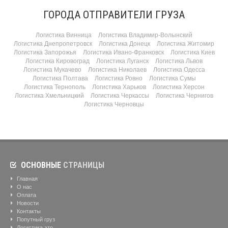
ГОРОДА ОТПРАВИТЕЛИ ГРУЗА
Логистика Винница
Логистика Владимир-Волынский
Логистика Днепропетровск
Логистика Донецк
Логистика Житомир
Логистика Запорожья
Логистика Ивано-Франковск
Логистика Киев
Логистика Кировоград
Логистика Луганск
Логистика Львов
Логистика Мукачево
Логистика Николаев
Логистика Одесса
Логистика Полтава
Логистика Ровно
Логистика Сумы
Логистика Тернополь
Логистика Харьков
Логистика Херсон
Логистика Хмельницкий
Логистика Черкассы
Логистика Чернигов
Логистика Черновцы
ОСНОВНЫЕ
СТРАНИЦЫ
Главная
О нас
Оплата
Новости
Контакты
Попутный груз
Логистика это