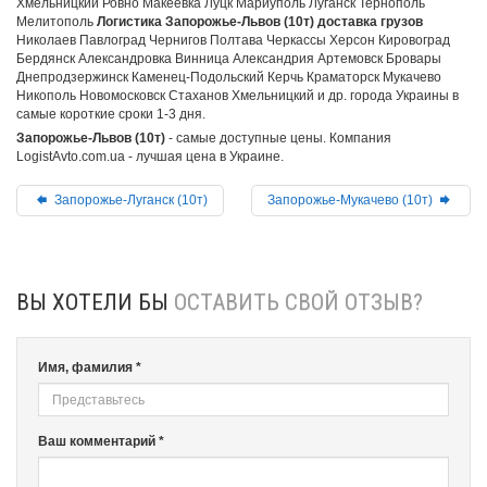
Хмельницкий Ровно Макеевка Луцк Мариуполь Луганск Тернополь
Мелитополь
Логистика Запорожье-Львов (10т) доставка грузов
Николаев Павлоград Чернигов Полтава Черкассы Херсон Кировоград
Бердянск Александровка Винница Александрия Артемовск Бровары
Днепродзержинск Каменец-Подольский Керчь Краматорск Мукачево
Никополь Новомосковск Стаханов Хмельницкий и др. города Украины в
самые короткие сроки 1-3 дня.
Запорожье-Львов (10т)
- самые доступные цены. Компания
LogistAvto.com.ua - лучшая цена в Украине.
Запорожье-Луганск (10т)
Запорожье-Мукачево (10т)
ВЫ ХОТЕЛИ БЫ
ОСТАВИТЬ СВОЙ ОТЗЫВ?
Имя, фамилия *
Ваш комментарий *