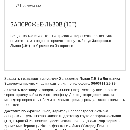
Примечание
ЗАПОРОЖЬЕ-ЛЬВОВ (10Т)
Всегда только качественные грузовые перевозки
"Логист-Авто"
поможет вам выгодно отправлять попутный груз
Запорожье-
Львов (10т)
по Украине из Запорожье.
Заказать транспортные услуги Запорожье-Львов (10т) и Логистика
Запорожья
можно у нас на сайте или по телефону:
(050)944-29-85
Заказать доставку "Запорожье-Львов (10т)"
можно у нас на сайте
через корзину сайта или по телефону. Для подтверждения заказа,
менеджер перезвонит Вам и согласуют время, сроки, а так же стоимость
доставки.
Доставка по Украине:
Киев, Харьков Днепропетровск Ахтырка
Запорожье Сумы Шостка
Заказать доставку груза Запорожье-Львов
(10т)
в Кривой Рог Донецк Одесса Измаил Винница Житомир Чернигов
Кременчук Черновцы Ивано-франковськ Львов Ужгород Ромны