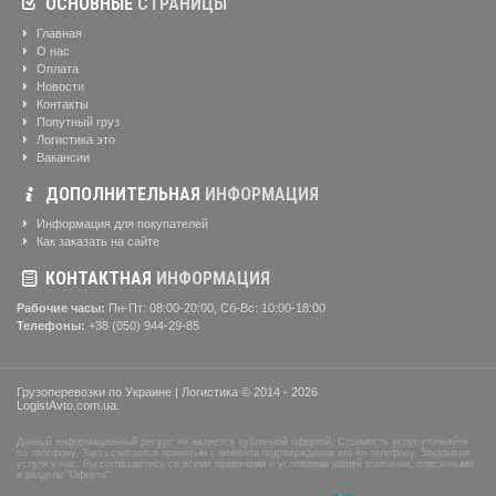
ОСНОВНЫЕ
СТРАНИЦЫ
Главная
О нас
Оплата
Новости
Контакты
Попутный груз
Логистика это
Вакансии
ДОПОЛНИТЕЛЬНАЯ
ИНФОРМАЦИЯ
Информация для покупателей
Как заказать на сайте
КОНТАКТНАЯ
ИНФОРМАЦИЯ
Рабочие часы:
Пн-Пт: 08:00-20:00, Сб-Вс: 10:00-18:00
Телефоны:
+38 (050) 944-29-85
Грузоперевозки по Украине | Логистика © 2014 - 2026
LogistAvto.com.ua.
Данный информационный ресурс не является публичной офертой. Стоимость услуг уточняйте
по телефону. Заказ считается принятым с момента подтверждения его по телефону. Заказывая
услуги у нас, Вы соглашаетесь со всеми правилами и условиями нашей компании, описанными
в разделе "Оферта".