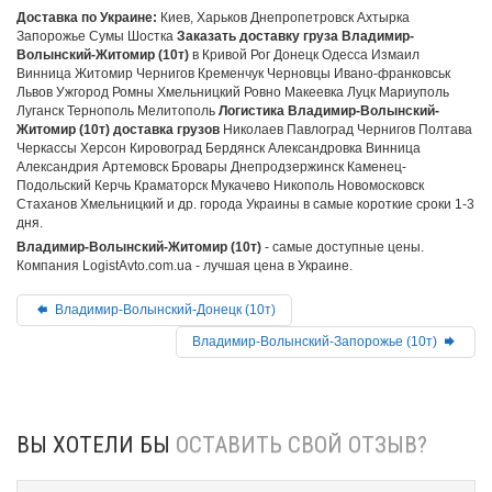
Доставка по Украине:
Киев, Харьков Днепропетровск Ахтырка
Запорожье Сумы Шостка
Заказать доставку груза Владимир-
Волынский-Житомир (10т)
в Кривой Рог Донецк Одесса Измаил
Винница Житомир Чернигов Кременчук Черновцы Ивано-франковськ
Львов Ужгород Ромны Хмельницкий Ровно Макеевка Луцк Мариуполь
Луганск Тернополь Мелитополь
Логистика Владимир-Волынский-
Житомир (10т) доставка грузов
Николаев Павлоград Чернигов Полтава
Черкассы Херсон Кировоград Бердянск Александровка Винница
Александрия Артемовск Бровары Днепродзержинск Каменец-
Подольский Керчь Краматорск Мукачево Никополь Новомосковск
Стаханов Хмельницкий и др. города Украины в самые короткие сроки 1-3
дня.
Владимир-Волынский-Житомир (10т)
- самые доступные цены.
Компания LogistAvto.com.ua - лучшая цена в Украине.
Владимир-Волынский-Донецк (10т)
Владимир-Волынский-Запорожье (10т)
ВЫ ХОТЕЛИ БЫ
ОСТАВИТЬ СВОЙ ОТЗЫВ?