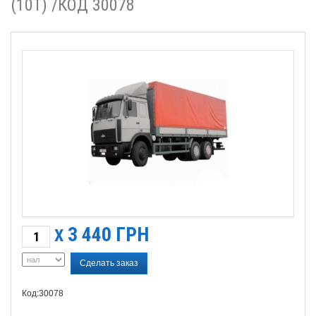
(10Т) /КОД 30078
3 440
ГРН
X
Сделать заказ
Код:30078