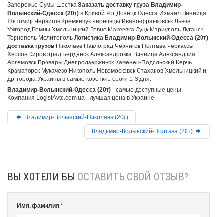
Запорожье Сумы Шостка
Заказать доставку груза Владимир-
Волынский-Одесса (20т)
в Кривой Рог Донецк Одесса Измаил Винница
Житомир Чернигов Кременчук Черновцы Ивано-франковськ Львов
Ужгород Ромны Хмельницкий Ровно Макеевка Луцк Мариуполь Луганск
Тернополь Мелитополь
Логистика Владимир-Волынский-Одесса (20т)
доставка грузов
Николаев Павлоград Чернигов Полтава Черкассы
Херсон Кировоград Бердянск Александровка Винница Александрия
Артемовск Бровары Днепродзержинск Каменец-Подольский Керчь
Краматорск Мукачево Никополь Новомосковск Стаханов Хмельницкий и
др. города Украины в самые короткие сроки 1-3 дня.
Владимир-Волынский-Одесса (20т)
- самые доступные цены.
Компания LogistAvto.com.ua - лучшая цена в Украине.
Владимир-Волынский-Николаев (20т)
Владимир-Волынский-Полтава (20т)
ВЫ ХОТЕЛИ БЫ
ОСТАВИТЬ СВОЙ ОТЗЫВ?
Имя, фамилия *