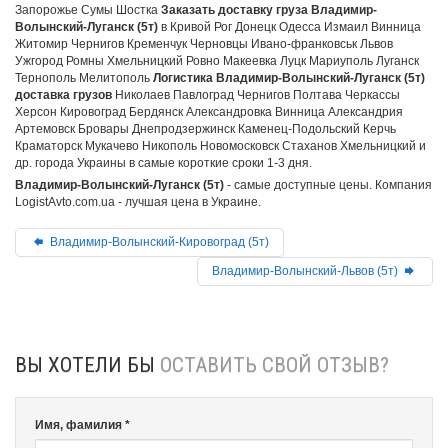
Запорожье Сумы Шостка
Заказать доставку груза Владимир-
Волынский-Луганск (5т)
в Кривой Рог Донецк Одесса Измаил Винница
Житомир Чернигов Кременчук Черновцы Ивано-франковськ Львов
Ужгород Ромны Хмельницкий Ровно Макеевка Луцк Мариуполь Луганск
Тернополь Мелитополь
Логистика Владимир-Волынский-Луганск (5т)
доставка грузов
Николаев Павлоград Чернигов Полтава Черкассы
Херсон Кировоград Бердянск Александровка Винница Александрия
Артемовск Бровары Днепродзержинск Каменец-Подольский Керчь
Краматорск Мукачево Никополь Новомосковск Стаханов Хмельницкий и
др. города Украины в самые короткие сроки 1-3 дня.
Владимир-Волынский-Луганск (5т)
- самые доступные цены. Компания
LogistAvto.com.ua - лучшая цена в Украине.
Владимир-Волынский-Кировоград (5т)
Владимир-Волынский-Львов (5т)
ВЫ ХОТЕЛИ БЫ
ОСТАВИТЬ СВОЙ ОТЗЫВ?
Имя, фамилия *