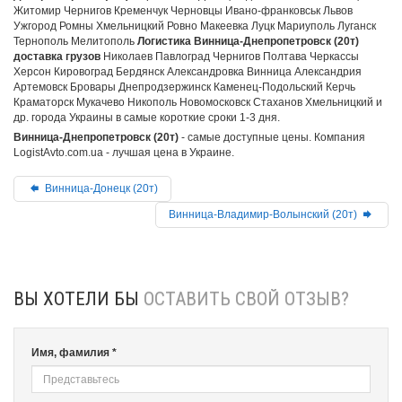
Житомир Чернигов Кременчук Черновцы Ивано-франковськ Львов
Ужгород Ромны Хмельницкий Ровно Макеевка Луцк Мариуполь Луганск
Тернополь Мелитополь
Логистика Винница-Днепропетровск (20т)
доставка грузов
Николаев Павлоград Чернигов Полтава Черкассы
Херсон Кировоград Бердянск Александровка Винница Александрия
Артемовск Бровары Днепродзержинск Каменец-Подольский Керчь
Краматорск Мукачево Никополь Новомосковск Стаханов Хмельницкий и
др. города Украины в самые короткие сроки 1-3 дня.
Винница-Днепропетровск (20т)
- самые доступные цены. Компания
LogistAvto.com.ua - лучшая цена в Украине.
Винница-Донецк (20т)
Винница-Владимир-Волынский (20т)
ВЫ ХОТЕЛИ БЫ
ОСТАВИТЬ СВОЙ ОТЗЫВ?
Имя, фамилия *