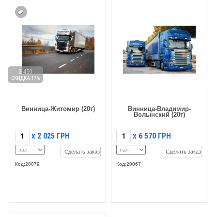
2 450
СКИДКА 17%
Винница-Житомир (20т)
Винница-Владимир-
Волынский (20т)
2 025
ГРН
6 570
ГРН
X
X
Сделать заказ
Сделать заказ
Код:20079
Код:20067