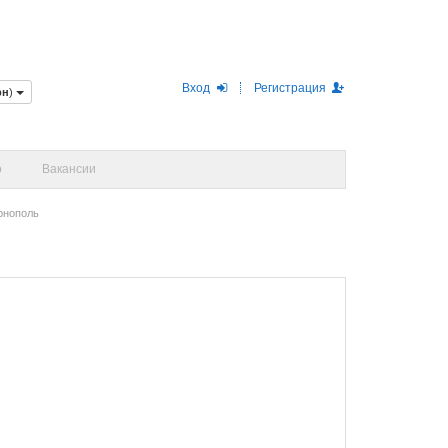
Вход
Регистрация
рн
)
о
Вакансии
рнополь