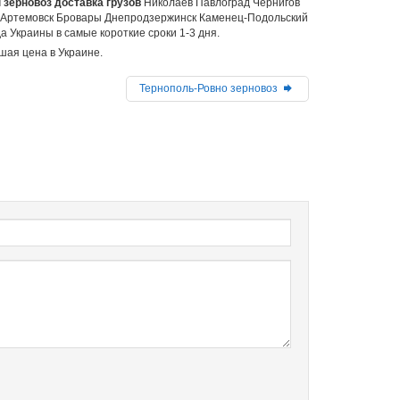
зерновоз доставка грузов
Николаев Павлоград Чернигов
 Артемовск Бровары Днепродзержинск Каменец-Подольский
 Украины в самые короткие сроки 1-3 дня.
шая цена в Украине.
Тернополь-Ровно зерновоз