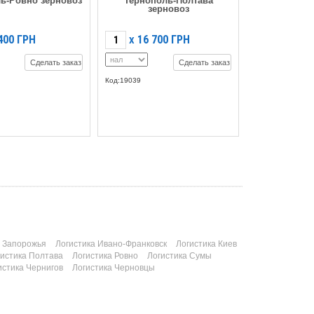
ь-Ровно зерновоз
Тернополь-Полтава
зерновоз
400
ГРН
16 700
ГРН
X
Сделать заказ
Сделать заказ
Код:19039
а Запорожья
Логистика Ивано-Франковск
Логистика Киев
гистика Полтава
Логистика Ровно
Логистика Сумы
истика Чернигов
Логистика Черновцы