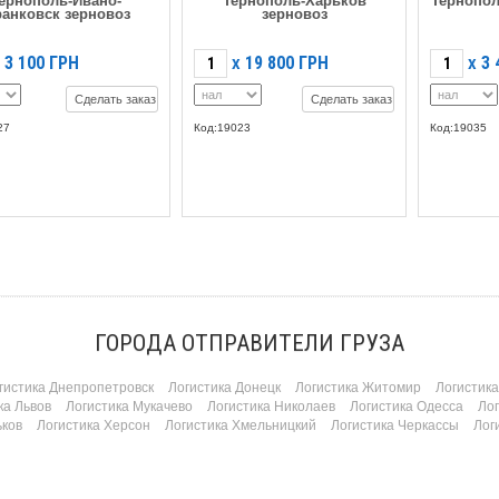
ернополь-Ивано-
Тернополь-Харьков
Тернопол
анковск зерновоз
зерновоз
3 100
ГРН
19 800
ГРН
3 
X
X
Сделать заказ
Сделать заказ
27
Код:19023
Код:19035
ГОРОДА ОТПРАВИТЕЛИ ГРУЗА
гистика Днепропетровск
Логистика Донецк
Логистика Житомир
Логистик
ка Львов
Логистика Мукачево
Логистика Николаев
Логистика Одесса
Ло
ьков
Логистика Херсон
Логистика Хмельницкий
Логистика Черкассы
Лог