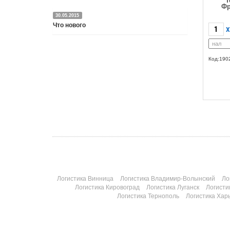
Т
Фр
30.05.2015
Что нового
X
Подробнее
Код:190
Логистика Винница
Логистика Владимир-Волынский
Ло
Логистика Кировоград
Логистика Луганск
Логисти
Логистика Тернополь
Логистика Хар