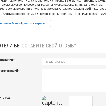
 Луцк Мариуполь Луганск Тернополь Мелитополь
Логистика Тернополь-Сумы 
Черкассы Херсон Кировоград Бердянск Александровка Винница Александрия
аматорск Мукачево Никополь Новомосковск Стаханов Хмельницкий и др. города
ль-Сумы зерновоз
- самые доступные цены. Компания LogistAvto.com.ua - луч
нополь-Ивано-Франковск зерновоз
ОТЕЛИ БЫ
ОСТАВИТЬ СВОЙ ОТЗЫВ?
 фамилия *
комментарий *
ите код