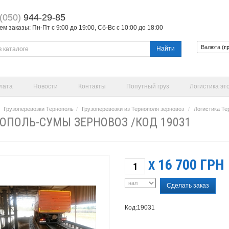
(050)
944-29-85
 заказы: Пн-Пт с 9:00 до 19:00, Сб-Вс с 10:00 до 18:00
Валюта (
г
Найти
лата
Новости
Контакты
Попутный груз
Логистика эт
Грузоперевозки Тернополь
Грузоперевозки из Тернополя зерновоз
Логистика Те
ОПОЛЬ-СУМЫ ЗЕРНОВОЗ /КОД 19031
16 700
ГРН
X
Сделать заказ
Код:19031