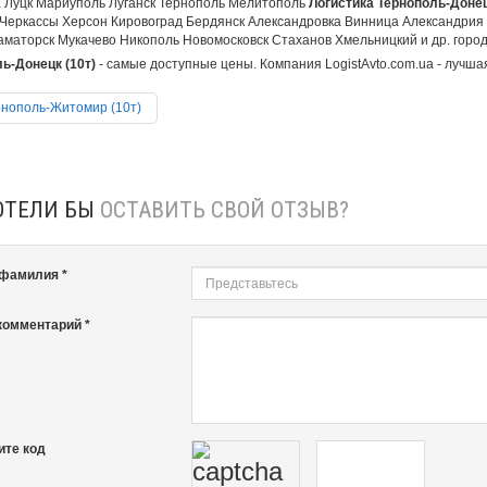
 Луцк Мариуполь Луганск Тернополь Мелитополь
Логистика Тернополь-Донец
Черкассы Херсон Кировоград Бердянск Александровка Винница Александрия
аматорск Мукачево Никополь Новомосковск Стаханов Хмельницкий и др. города
ь-Донецк (10т)
- самые доступные цены. Компания LogistAvto.com.ua - лучшая
нополь-Житомир (10т)
ОТЕЛИ БЫ
ОСТАВИТЬ СВОЙ ОТЗЫВ?
 фамилия *
комментарий *
ите код