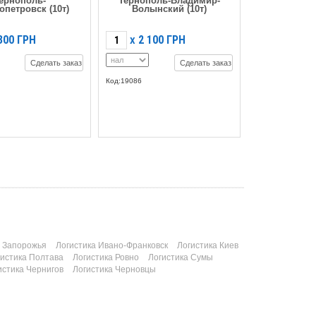
ернополь-
Тернополь-Владимир-
опетровск (10т)
Волынский (10т)
300
ГРН
2 100
ГРН
X
Сделать заказ
Сделать заказ
Код:19086
а Запорожья
Логистика Ивано-Франковск
Логистика Киев
гистика Полтава
Логистика Ровно
Логистика Сумы
истика Чернигов
Логистика Черновцы