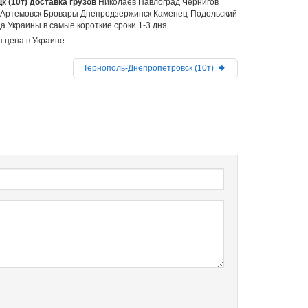
к (10т) доставка грузов
Николаев Павлоград Чернигов
 Артемовск Бровары Днепродзержинск Каменец-Подольский
 Украины в самые короткие сроки 1-3 дня.
 цена в Украине.
Тернополь-Днепропетровск (10т)