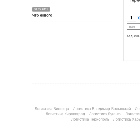
Терн
30.05.2015
Что нового
X
Подробнее
Код:190
Логистика Винница
Логистика Владимир-Волынский
Ло
Логистика Кировоград
Логистика Луганск
Логисти
Логистика Тернополь
Логистика Хар