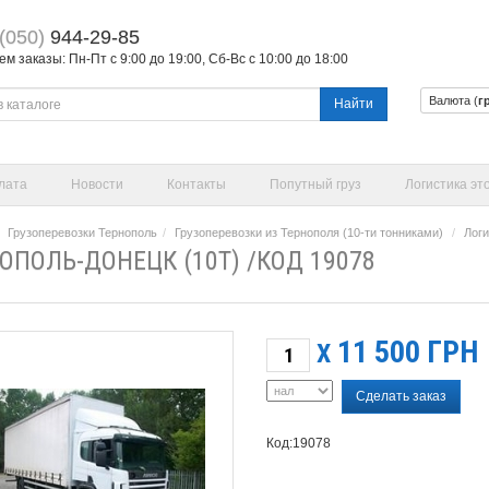
(050)
944-29-85
 заказы: Пн-Пт с 9:00 до 19:00, Сб-Вс с 10:00 до 18:00
Валюта (
г
Найти
лата
Новости
Контакты
Попутный груз
Логистика эт
Грузоперевозки Тернополь
Грузоперевозки из Тернополя (10-ти тонниками)
Логи
ОПОЛЬ-ДОНЕЦК (10Т) /КОД 19078
11 500
ГРН
X
Сделать заказ
Код:19078