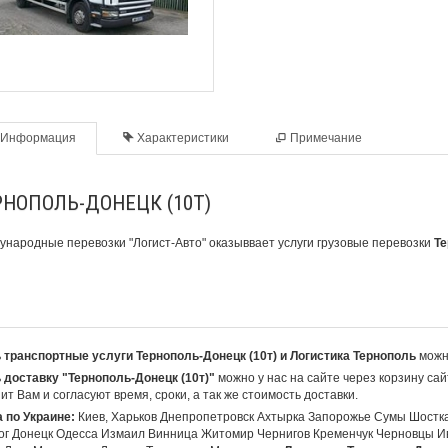
Информация
Характеристики
Примечание
РНОПОЛЬ-ДОНЕЦК (10Т)
ународные перевозки
"Логист-Авто" оказыввает услуги грузовые перевозки
Те
 транспортные услуги Тернополь-Донецк (10т) и Логистика Тернополь
можно
 доставку "Тернополь-Донецк (10т)"
можно у нас на сайте через корзину са
ит Вам и согласуют время, сроки, а так же стоимость доставки.
 по Украине:
Киев, Харьков Днепропетровск Ахтырка Запорожье Сумы Шостк
ог Донецк Одесса Измаил Винница Житомир Чернигов Кременчук Черновцы И