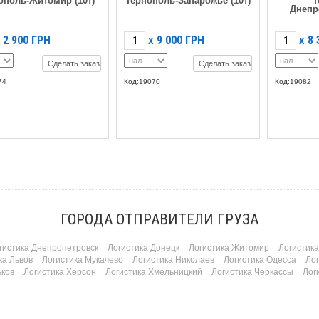
ополь-Житомир (10т)
Тернополь-Запарожье (10т)
Т
Днепр
2 900
ГРН
9 000
ГРН
8 
X
X
Сделать заказ
Сделать заказ
74
Код:19070
Код:19082
ГОРОДА ОТПРАВИТЕЛИ ГРУЗА
гистика Днепропетровск
Логистика Донецк
Логистика Житомир
Логистик
ка Львов
Логистика Мукачево
Логистика Николаев
Логистика Одесса
Ло
ьков
Логистика Херсон
Логистика Хмельницкий
Логистика Черкассы
Лог