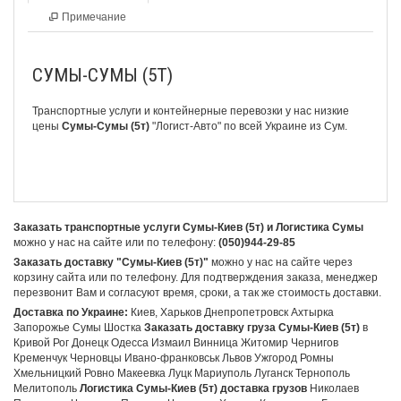
Примечание
СУМЫ-СУМЫ (5Т)
Транспортные услуги и контейнерные перевозки у нас низкие
цены
Сумы-Сумы (5т)
"Логист-Авто" по всей Украине из Сум.
Заказать транспортные услуги Сумы-Киев (5т) и Логистика Сумы
можно у нас на сайте или по телефону:
(050)944-29-85
Заказать доставку "Сумы-Киев (5т)"
можно у нас на сайте через
корзину сайта или по телефону. Для подтверждения заказа, менеджер
перезвонит Вам и согласуют время, сроки, а так же стоимость доставки.
Доставка по Украине:
Киев, Харьков Днепропетровск Ахтырка
Запорожье Сумы Шостка
Заказать доставку груза Сумы-Киев (5т)
в
Кривой Рог Донецк Одесса Измаил Винница Житомир Чернигов
Кременчук Черновцы Ивано-франковськ Львов Ужгород Ромны
Хмельницкий Ровно Макеевка Луцк Мариуполь Луганск Тернополь
Мелитополь
Логистика Сумы-Киев (5т) доставка грузов
Николаев