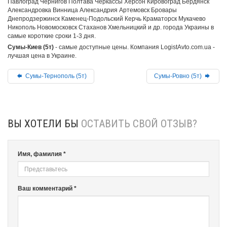
Павлоград Чернигов Полтава Черкассы Херсон Кировоград Бердянск
Александровка Винница Александрия Артемовск Бровары
Днепродзержинск Каменец-Подольский Керчь Краматорск Мукачево
Никополь Новомосковск Стаханов Хмельницкий и др. города Украины в
самые короткие сроки 1-3 дня.
Сумы-Киев (5т)
- самые доступные цены. Компания LogistAvto.com.ua -
лучшая цена в Украине.
Сумы-Тернополь (5т)
Сумы-Ровно (5т)
ВЫ ХОТЕЛИ БЫ
ОСТАВИТЬ СВОЙ ОТЗЫВ?
Имя, фамилия *
Ваш комментарий *