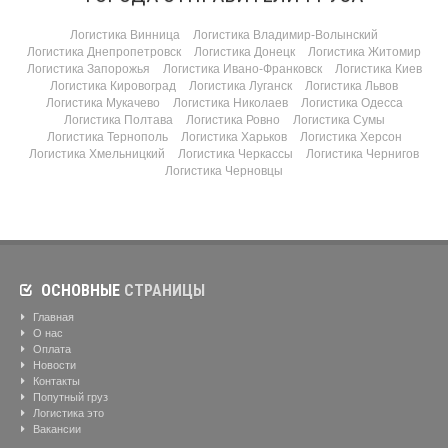
Логистика Винница
Логистика Владимир-Волынский
Логистика Днепропетровск
Логистика Донецк
Логистика Житомир
Логистика Запорожья
Логистика Ивано-Франковск
Логистика Киев
Логистика Кировоград
Логистика Луганск
Логистика Львов
Логистика Мукачево
Логистика Николаев
Логистика Одесса
Логистика Полтава
Логистика Ровно
Логистика Сумы
Логистика Тернополь
Логистика Харьков
Логистика Херсон
Логистика Хмельницкий
Логистика Черкассы
Логистика Чернигов
Логистика Черновцы
ОСНОВНЫЕ
СТРАНИЦЫ
Главная
О нас
Оплата
Новости
Контакты
Попутный груз
Логистика это
Вакансии