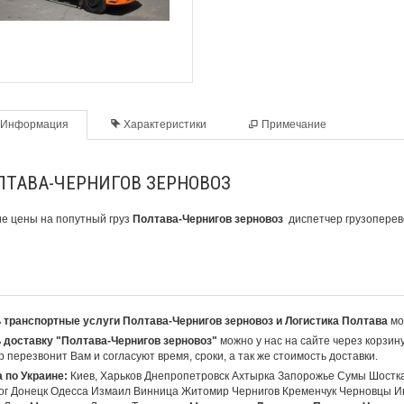
Информация
Характеристики
Примечание
ЛТАВА-ЧЕРНИГОВ ЗЕРНОВОЗ
е цены на
попутный груз
Полтава-Чернигов зерновоз
диспетчер грузоперевоз
 транспортные услуги Полтава-Чернигов зерновоз и Логистика Полтава
мо
 доставку "Полтава-Чернигов зерновоз"
можно у нас на сайте через корзин
 перезвонит Вам и согласуют время, сроки, а так же стоимость доставки.
 по Украине:
Киев, Харьков Днепропетровск Ахтырка Запорожье Сумы Шостк
ог Донецк Одесса Измаил Винница Житомир Чернигов Кременчук Черновцы И