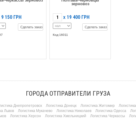
ва-Черкассы зерновоз
Полтава-Черновцы
зерновоз
9 150
ГРН
19 400
ГРН
X
Сделать заказ
Сделать заказ
07
Код:16011
ГОРОДА ОТПРАВИТЕЛИ ГРУЗА
гистика Днепропетровск
Логистика Донецк
Логистика Житомир
Логистик
ка Львов
Логистика Мукачево
Логистика Николаев
Логистика Одесса
Ло
ьков
Логистика Херсон
Логистика Хмельницкий
Логистика Черкассы
Лог