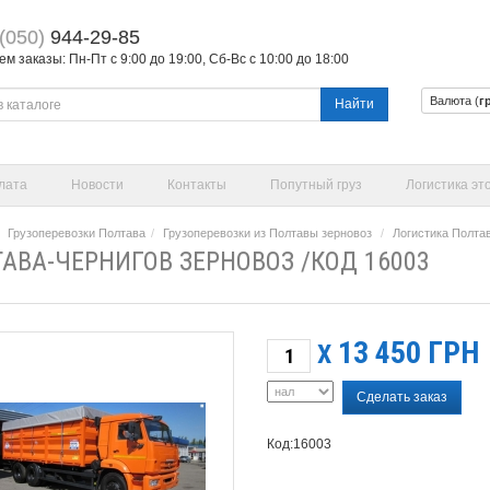
(050)
944-29-85
 заказы: Пн-Пт с 9:00 до 19:00, Сб-Вс с 10:00 до 18:00
Валюта (
г
Найти
лата
Новости
Контакты
Попутный груз
Логистика эт
Грузоперевозки Полтава
Грузоперевозки из Полтавы зерновоз
Логистика Полта
АВА-ЧЕРНИГОВ ЗЕРНОВОЗ /КОД 16003
13 450
ГРН
X
Сделать заказ
Код:16003