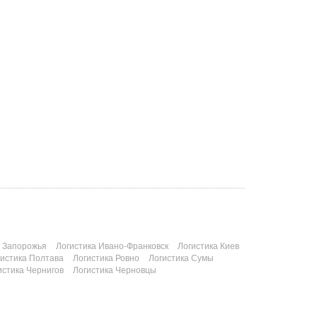
а Запорожья
Логистика Ивано-Франковск
Логистика Киев
гистика Полтава
Логистика Ровно
Логистика Сумы
истика Чернигов
Логистика Черновцы