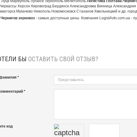
 Луцк Мариуполь Луганск Тернополь Мелитополь
Логистика Полтава-Черниго
Черкассы Херсон Кировоград Бердянск Александровка Винница Александрия
аматорск Мукачево Никополь Новомосковск Стаханов Хмельницкий и др. города
Чернигов зерновоз
- самые доступные цены. Компания LogistAvto.com.ua - л
ОТЕЛИ БЫ
ОСТАВИТЬ СВОЙ ОТЗЫВ?
 фамилия *
комментарий *
ите код