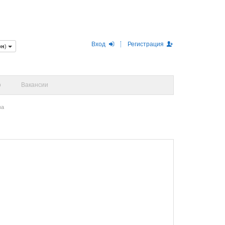
Вход
Регистрация
рн
)
о
Вакансии
ва