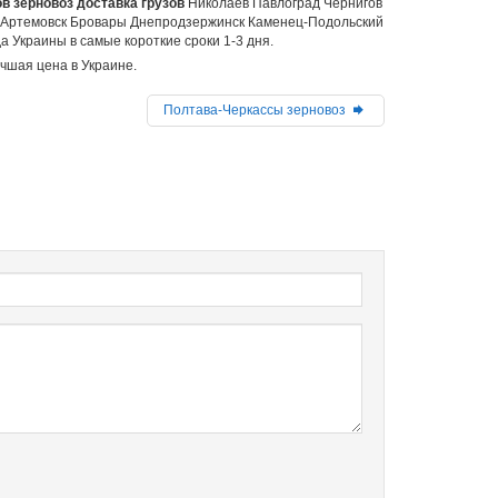
в зерновоз доставка грузов
Николаев Павлоград Чернигов
 Артемовск Бровары Днепродзержинск Каменец-Подольский
 Украины в самые короткие сроки 1-3 дня.
учшая цена в Украине.
Полтава-Черкассы зерновоз