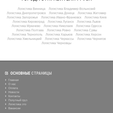
Логистика Винница
Логистика Владимир-Волынский
Логистика Днепропетровск
Логистика Донецк
Логистика Житомир
Логистика Запорожья
Логистика Ивано-Франковск
Логистика Киев
Логистика Кировоград
Логистика Луганск
Логистика Львов
Логистика Мукачево
Логистика Николаев
Логистика Одесса
Логистика Полтава
Логистика Ровно
Логистика Сумы
Логистика Тернополь
Логистика Харьков
Логистика Херсон
Логистика Хмельницкий
Логистика Черкассы
Логистика Чернигов
Логистика Черновцы
ОСНОВНЫЕ
СТРАНИЦЫ
Главная
О нас
Оплата
Новости
Контакты
Попутный груз
Логистика это
Вакансии