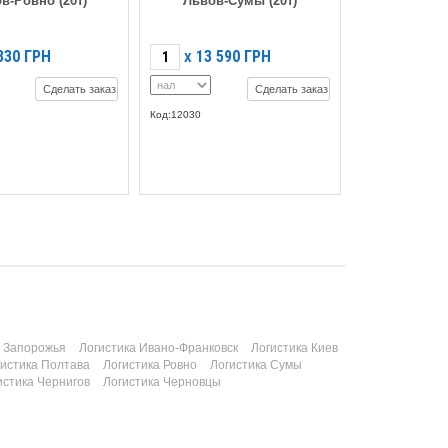
в-Ровно (20т)
Львов-Сумы (20т)
330
ГРН
13 590
ГРН
X
Сделать заказ
Сделать заказ
Код:12030
а Запорожья
Логистика Ивано-Франковск
Логистика Киев
гистика Полтава
Логистика Ровно
Логистика Сумы
истика Чернигов
Логистика Черновцы