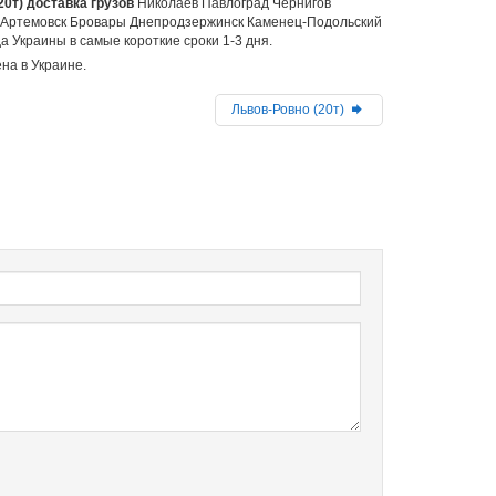
20т) доставка грузов
Николаев Павлоград Чернигов
 Артемовск Бровары Днепродзержинск Каменец-Подольский
 Украины в самые короткие сроки 1-3 дня.
на в Украине.
Львов-Ровно (20т)