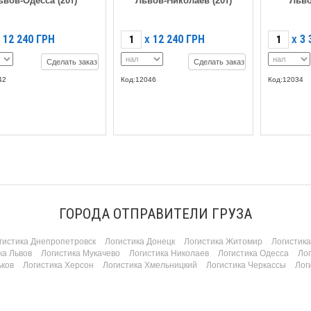
ьвов-Одесса (20т)
Львов-Николаев (20т)
Льво
12 240
ГРН
12 240
ГРН
3 
X
X
Сделать заказ
Сделать заказ
42
Код:12046
Код:12034
ГОРОДА ОТПРАВИТЕЛИ ГРУЗА
гистика Днепропетровск
Логистика Донецк
Логистика Житомир
Логистик
ка Львов
Логистика Мукачево
Логистика Николаев
Логистика Одесса
Ло
ьков
Логистика Херсон
Логистика Хмельницкий
Логистика Черкассы
Лог