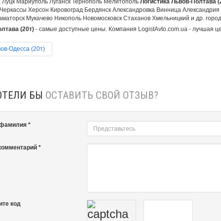
 Луцк Мариуполь Луганск Тернополь Мелитополь
Логистика Львов-Полтава (
Черкассы Херсон Кировоград Бердянск Александровка Винница Александрия
аматорск Мукачево Никополь Новомосковск Стаханов Хмельницкий и др. города
лтава (20т)
- самые доступные цены. Компания LogistAvto.com.ua - лучшая це
ов-Одесса (20т)
ОТЕЛИ БЫ
ОСТАВИТЬ СВОЙ ОТЗЫВ?
 фамилия *
комментарий *
ите код