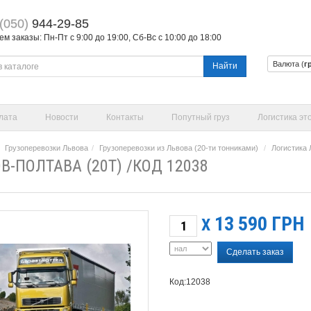
(050)
944-29-85
 заказы: Пн-Пт с 9:00 до 19:00, Сб-Вс с 10:00 до 18:00
Валюта (
г
Найти
лата
Новости
Контакты
Попутный груз
Логистика эт
Грузоперевозки Львова
Грузоперевозки из Львова (20-ти тонниками)
Логистика 
В-ПОЛТАВА (20Т) /КОД 12038
13 590
ГРН
X
Сделать заказ
Код:12038