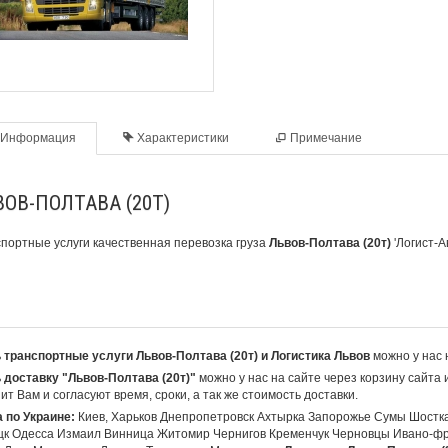
Информация
Характеристики
Примечание
ОВ-ПОЛТАВА (20Т)
портные услуги качественная перевозка груза
Львов-Полтава (20т)
'Логист-А
 транспортные услуги Львов-Полтава (20т) и Логистика Львов
можно у нас 
 доставку "Львов-Полтава (20т)"
можно у нас на сайте через корзину сайта
ит Вам и согласуют время, сроки, а так же стоимость доставки.
 по Украине:
Киев, Харьков Днепропетровск Ахтырка Запорожье Сумы Шостк
цк Одесса Измаил Винница Житомир Чернигов Кременчук Черновцы Ивано-фр