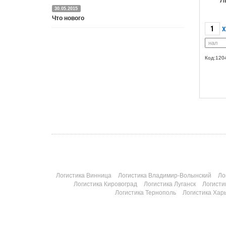
Л
30.05.2015
Что нового
X
Подробнее
Код:120
Логистика Винница
Логистика Владимир-Волынский
Ло
Логистика Кировоград
Логистика Луганск
Логисти
Логистика Тернополь
Логистика Хар