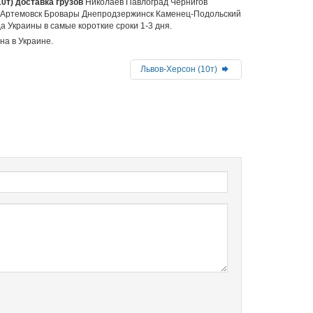
0т) доставка грузов
Николаев Павлоград Чернигов
 Артемовск Бровары Днепродзержинск Каменец-Подольский
 Украины в самые короткие сроки 1-3 дня.
на в Украине.
Львов-Херсон (10т)