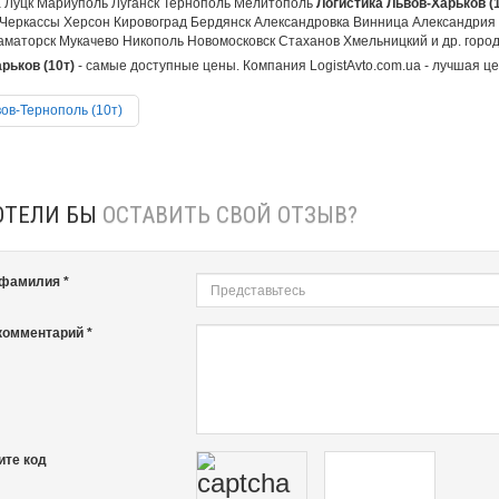
 Луцк Мариуполь Луганск Тернополь Мелитополь
Логистика Львов-Харьков (1
Черкассы Херсон Кировоград Бердянск Александровка Винница Александрия
аматорск Мукачево Никополь Новомосковск Стаханов Хмельницкий и др. города
рьков (10т)
- самые доступные цены. Компания LogistAvto.com.ua - лучшая це
ов-Тернополь (10т)
ОТЕЛИ БЫ
ОСТАВИТЬ СВОЙ ОТЗЫВ?
 фамилия *
комментарий *
ите код