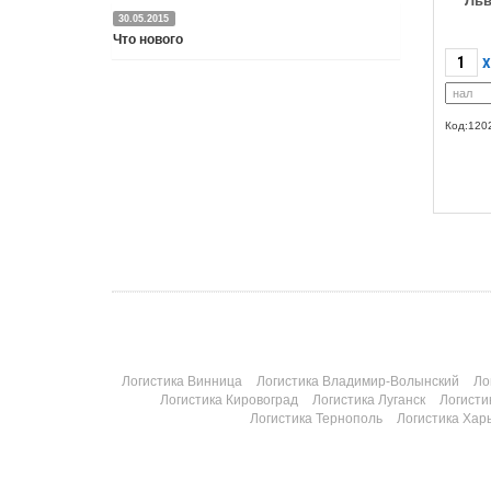
Льв
30.05.2015
Что нового
X
Подробнее
Код:120
Логистика Винница
Логистика Владимир-Волынский
Ло
Логистика Кировоград
Логистика Луганск
Логисти
Логистика Тернополь
Логистика Хар