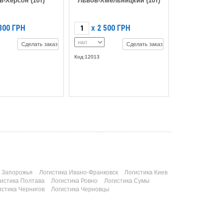
в-Херсон (10т)
Львов-Хмельницкий (10т)
800
ГРН
2 500
ГРН
X
Сделать заказ
Сделать заказ
Код:12013
а Запорожья
Логистика Ивано-Франковск
Логистика Киев
гистика Полтава
Логистика Ровно
Логистика Сумы
истика Чернигов
Логистика Черновцы