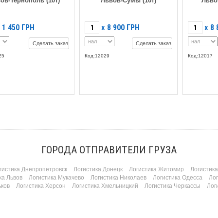
ов-Тернополь (10т)
Львов-Сумы (10т)
Льво
1 450
ГРН
8 900
ГРН
8 
X
X
Сделать заказ
Сделать заказ
25
Код:12029
Код:12017
ГОРОДА ОТПРАВИТЕЛИ ГРУЗА
гистика Днепропетровск
Логистика Донецк
Логистика Житомир
Логистик
ка Львов
Логистика Мукачево
Логистика Николаев
Логистика Одесса
Ло
ьков
Логистика Херсон
Логистика Хмельницкий
Логистика Черкассы
Лог