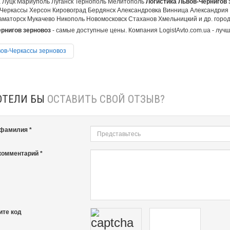
 Луцк Мариуполь Луганск Тернополь Мелитополь
Логистика Львов-Чернигов 
Черкассы Херсон Кировоград Бердянск Александровка Винница Александрия
аматорск Мукачево Никополь Новомосковск Стаханов Хмельницкий и др. города
рнигов зерновоз
- самые доступные цены. Компания LogistAvto.com.ua - лучш
ов-Черкассы зерновоз
ОТЕЛИ БЫ
ОСТАВИТЬ СВОЙ ОТЗЫВ?
 фамилия *
комментарий *
ите код