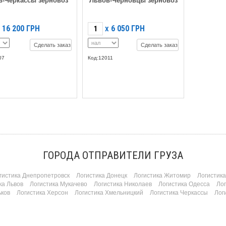
в-Черкассы зерновоз
Львов-Черновцы зерновоз
16 200
ГРН
6 050
ГРН
X
Сделать заказ
Сделать заказ
07
Код:12011
ГОРОДА ОТПРАВИТЕЛИ ГРУЗА
гистика Днепропетровск
Логистика Донецк
Логистика Житомир
Логистик
ка Львов
Логистика Мукачево
Логистика Николаев
Логистика Одесса
Ло
ьков
Логистика Херсон
Логистика Хмельницкий
Логистика Черкассы
Лог