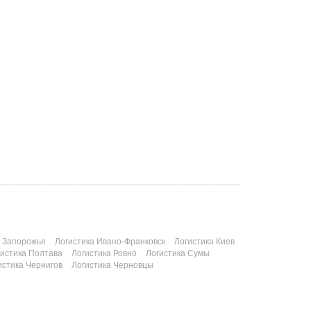
а Запорожья
Логистика Ивано-Франковск
Логистика Киев
гистика Полтава
Логистика Ровно
Логистика Сумы
истика Чернигов
Логистика Черновцы