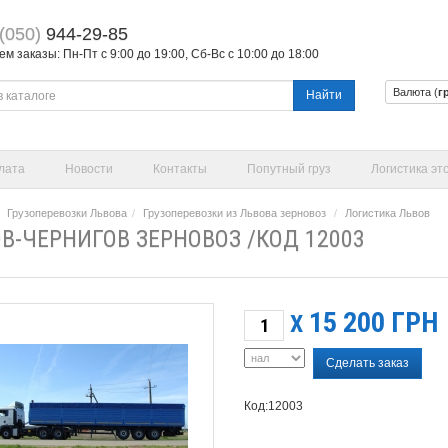
(050)
944-29-85
 заказы: Пн-Пт с 9:00 до 19:00, Сб-Вс с 10:00 до 18:00
Валюта (
г
Найти
лата
Новости
Контакты
Попутный груз
Логистика эт
Грузоперевозки Львова
Грузоперевозки из Львова зерновоз
Логистика Львов
В-ЧЕРНИГОВ ЗЕРНОВОЗ /КОД 12003
15 200
ГРН
X
Сделать заказ
Код:12003