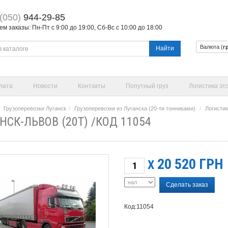
(050)
944-29-85
 заказы: Пн-Пт с 9:00 до 19:00, Сб-Вс с 10:00 до 18:00
Валюта (
г
Найти
лата
Новости
Контакты
Попутный груз
Логистика эт
Грузоперевозки Луганск
Грузоперевозки из Луганска (20-ти тонниками)
Логистик
НСК-ЛЬВОВ (20Т) /КОД 11054
20 520
ГРН
X
Сделать заказ
Код:11054