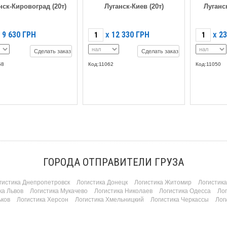
нск-Кировоград (20т)
Луганск-Киев (20т)
Луганс
9 630
ГРН
12 330
ГРН
23
X
X
Сделать заказ
Сделать заказ
58
Код:11062
Код:11050
ГОРОДА ОТПРАВИТЕЛИ ГРУЗА
гистика Днепропетровск
Логистика Донецк
Логистика Житомир
Логистик
ка Львов
Логистика Мукачево
Логистика Николаев
Логистика Одесса
Ло
ьков
Логистика Херсон
Логистика Хмельницкий
Логистика Черкассы
Лог