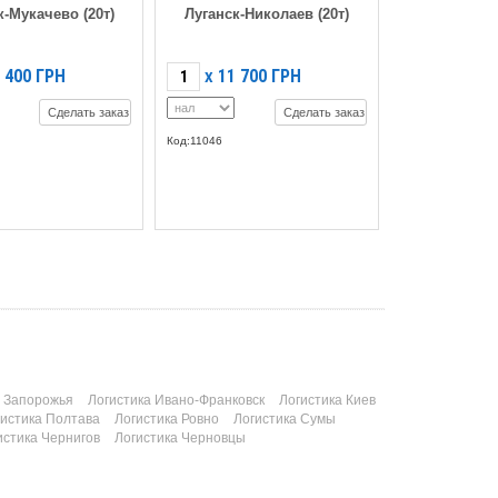
к-Мукачево (20т)
Луганск-Николаев (20т)
 400
ГРН
11 700
ГРН
X
Сделать заказ
Сделать заказ
Код:11046
а Запорожья
Логистика Ивано-Франковск
Логистика Киев
гистика Полтава
Логистика Ровно
Логистика Сумы
истика Чернигов
Логистика Черновцы