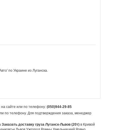
Авто'
по Украине из Луганска.
 на сайте или по телефону:
(050)944-29-85
или по телефону. Для подтверждения заказа, менеджер
а
Заказать доставку груза Луганск-Львов (20т)
в Кривой
анковськ Львов Ужгород Ромны Хмельницкий Ровно