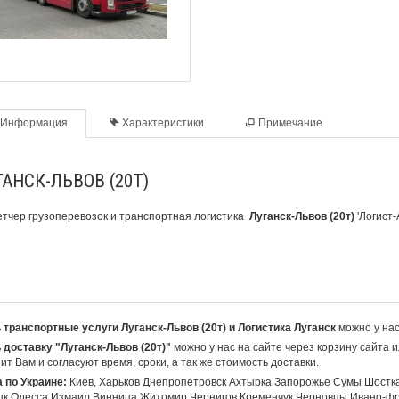
Информация
Характеристики
Примечание
АНСК-ЛЬВОВ (20Т)
тчер грузоперевозок и транспортная логистика
Луганск-Львов (20т)
'Логист-
 транспортные услуги Луганск-Львов (20т) и Логистика Луганск
можно у нас
 доставку "Луганск-Львов (20т)"
можно у нас на сайте через корзину сайта 
ит Вам и согласуют время, сроки, а так же стоимость доставки.
 по Украине:
Киев, Харьков Днепропетровск Ахтырка Запорожье Сумы Шостк
цк Одесса Измаил Винница Житомир Чернигов Кременчук Черновцы Ивано-фр