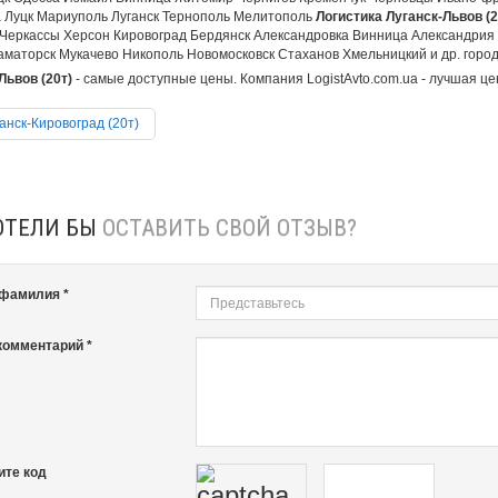
 Луцк Мариуполь Луганск Тернополь Мелитополь
Логистика Луганск-Львов (2
Черкассы Херсон Кировоград Бердянск Александровка Винница Александрия
аматорск Мукачево Никополь Новомосковск Стаханов Хмельницкий и др. города
Львов (20т)
- самые доступные цены. Компания LogistAvto.com.ua - лучшая це
анск-Кировоград (20т)
ОТЕЛИ БЫ
ОСТАВИТЬ СВОЙ ОТЗЫВ?
 фамилия *
комментарий *
ите код