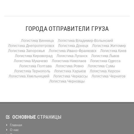
ГОРОДА ОТПРАВИТЕЛИ ГРУЗА
Логистика Винница
Логистика Владимир-Волынский
Логистика Днепропетровск
Логистика Донецк
Логистика Житомир
Логистика Запорожья
Логистика Ивано-Франковск
Логистика Киев
Логистика Кировоград
Логистика Луганск
Логистика Львов
Логистика Мукачево
Логистика Николаев
Логистика Одесса
Логистика Полтава
Логистика Ровно
Логистика Сумы
Логистика Тернополь
Логистика Харьков
Логистика Херсон
Логистика Хмельницкий
Логистика Черкассы
Логистика Чернигов
Логистика Черновцы
ОСНОВНЫЕ
СТРАНИЦЫ
Главная
О нас