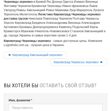
Черновцы зерновоз
в Кривой Рог Донецк Одесса Измаил Винница
Житомир Чернигов Кременчук Черновцы Ивано-франковськ Львов
Ужгород Ромны Хмельницкий Ровно Макеевка Луцк Мариуполь Луганск
Тернополь Мелитополь
Логистика Кировоград-Черновцы зерновоз
доставка грузов
Николаев Павлоград Чернигов Полтава Черкассы
Херсон Кировоград Бердянск Александровка Винница Александрия
Артемовск Бровары Днепродзержинск Каменец-Подольский Керчь
Краматорск Мукачево Никополь Новомосковск Стаханов Хмельницкий и
др. города Украины в самые короткие сроки 1-3 дня.
Кировоград-Черновцы зерновоз
- самые доступные цены. Компания
LogistAvto.com.ua - лучшая цена в Украине.
Кировоград-Хмельницкий зерновоз
Кировоград-Черкассы зерновоз
ВЫ ХОТЕЛИ БЫ
ОСТАВИТЬ СВОЙ ОТЗЫВ?
Имя, фамилия *