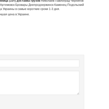
ница (10т) доставка грузов
Николаев Павлоград Чернигов
 Артемовск Бровары Днепродзержинск Каменец-Подольский
 Украины в самые короткие сроки 1-3 дня.
чшая цена в Украине.