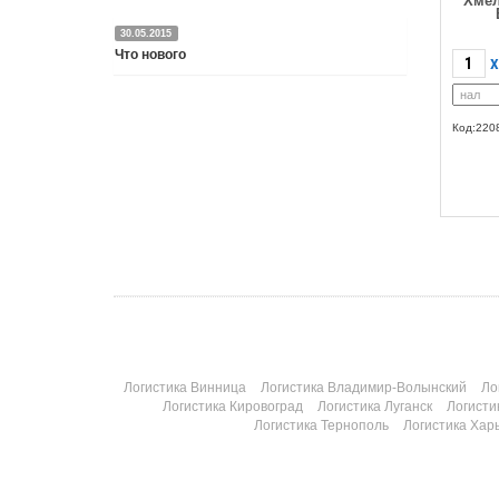
Хмел
30.05.2015
Что нового
X
Подробнее
Код:220
Логистика Винница
Логистика Владимир-Волынский
Ло
Логистика Кировоград
Логистика Луганск
Логисти
Логистика Тернополь
Логистика Хар