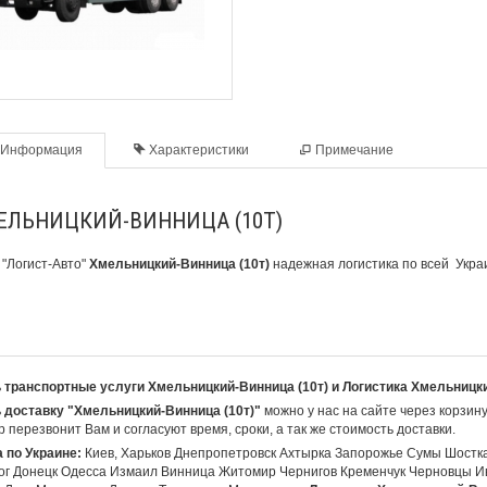
Информация
Характеристики
Примечание
ЕЛЬНИЦКИЙ-ВИННИЦА (10Т)
 "Логист-Авто"
Хмельницкий-Винница (10т)
надежная логистика по всей Укра
 транспортные услуги Хмельницкий-Винница (10т) и Логистика Хмельницк
 доставку "Хмельницкий-Винница (10т)"
можно у нас на сайте через корзин
 перезвонит Вам и согласуют время, сроки, а так же стоимость доставки.
 по Украине:
Киев, Харьков Днепропетровск Ахтырка Запорожье Сумы Шостк
ог Донецк Одесса Измаил Винница Житомир Чернигов Кременчук Черновцы И