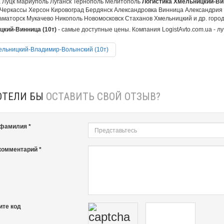
 Луцк Мариуполь Луганск Тернополь Мелитополь
Логистика Хмельницкий-Вин
Черкассы Херсон Кировоград Бердянск Александровка Винница Александрия
аматорск Мукачево Никополь Новомосковск Стаханов Хмельницкий и др. города
кий-Винница (10т)
- самые доступные цены. Компания LogistAvto.com.ua - лу
льницкий-Владимир-Волынский (10т)
ОТЕЛИ БЫ
ОСТАВИТЬ СВОЙ ОТЗЫВ?
 фамилия *
комментарий *
ите код