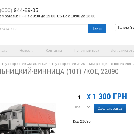
(050)
944-29-85
 заказы: Пн-Пт с 9:00 до 19:00, Сб-Вс с 10:00 до 18:00
Валюта (
г
Найти
лата
Новости
Контакты
Попутный груз
Логистика эт
Грузоперевозки Хмельницкий
Грузоперевозки из Хмельницкого (10-ти тонниками)
ЬНИЦКИЙ-ВИННИЦА (10Т) /КОД 22090
1 300
ГРН
X
Сделать заказ
Код:22090