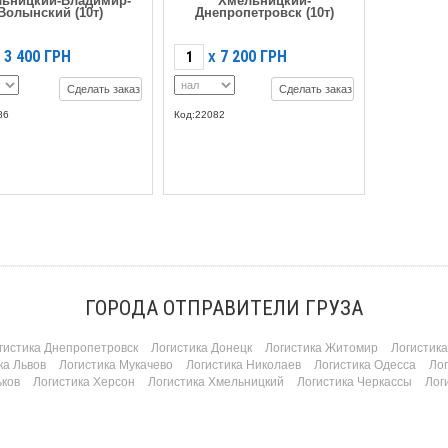
ьницкий-Владимир-
Хмельницкий-
Волынский (10т)
Днепропетровск (10т)
3 400
ГРН
7 200
ГРН
X
Сделать заказ
Сделать заказ
86
Код:22082
ГОРОДА ОТПРАВИТЕЛИ ГРУЗА
гистика Днепропетровск
Логистика Донецк
Логистика Житомир
Логистик
ка Львов
Логистика Мукачево
Логистика Николаев
Логистика Одесса
Ло
ьков
Логистика Херсон
Логистика Хмельницкий
Логистика Черкассы
Лог