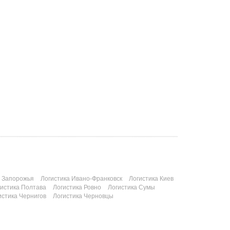
а Запорожья
Логистика Ивано-Франковск
Логистика Киев
гистика Полтава
Логистика Ровно
Логистика Сумы
истика Чернигов
Логистика Черновцы