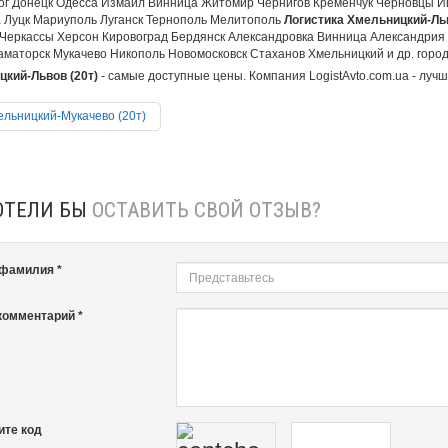
ог Донецк Одесса Измаил Винница Житомир Чернигов Кременчук Черновцы И
 Луцк Мариуполь Луганск Тернополь Мелитополь
Логистика Хмельницкий-Льв
Черкассы Херсон Кировоград Бердянск Александровка Винница Александрия
аматорск Мукачево Никополь Новомосковск Стаханов Хмельницкий и др. города
кий-Львов (20т)
- самые доступные цены. Компания LogistAvto.com.ua - лучш
льницкий-Мукачево (20т)
ОТЕЛИ БЫ
ОСТАВИТЬ СВОЙ ОТЗЫВ?
 фамилия *
комментарий *
ите код