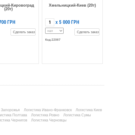
цкий-Кировоград
Хмельницкий-Киев (20т)
(20т)
700
ГРН
5 000
ГРН
X
Сделать заказ
Сделать заказ
Код:22067
а Запорожья
Логистика Ивано-Франковск
Логистика Киев
гистика Полтава
Логистика Ровно
Логистика Сумы
истика Чернигов
Логистика Черновцы