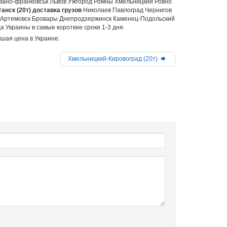
вано-франковськ Львов Ужгород Ромны Хмельницкий Ровно
анск (20т) доставка грузов
Николаев Павлоград Чернигов
 Артемовск Бровары Днепродзержинск Каменец-Подольский
 Украины в самые короткие сроки 1-3 дня.
чшая цена в Украине.
Хмельницкий-Кировоград (20т)