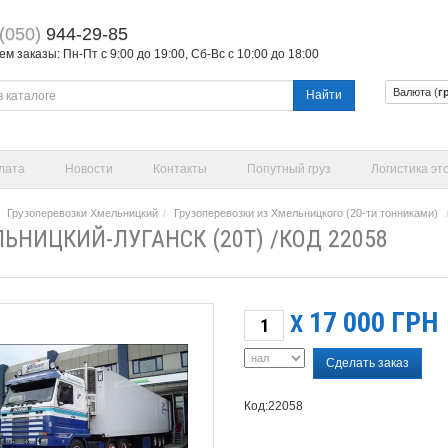
(050)
944-29-85
 заказы: Пн-Пт с 9:00 до 19:00, Сб-Вс с 10:00 до 18:00
Валюта (
г
Найти
лата
Новости
Контакты
Попутный груз
Логистика эт
Грузоперевозки Хмельницкий
Грузоперевозки из Хмельницкого (20-ти тонниками)
ЬНИЦКИЙ-ЛУГАНСК (20Т) /КОД 22058
17 000
ГРН
X
Сделать заказ
Код:22058