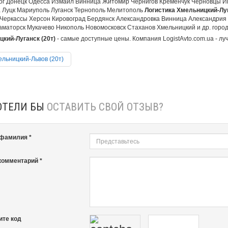
ог Донецк Одесса Измаил Винница Житомир Чернигов Кременчук Черновцы И
 Луцк Мариуполь Луганск Тернополь Мелитополь
Логистика Хмельницкий-Луг
Черкассы Херсон Кировоград Бердянск Александровка Винница Александрия
аматорск Мукачево Никополь Новомосковск Стаханов Хмельницкий и др. города
кий-Луганск (20т)
- самые доступные цены. Компания LogistAvto.com.ua - лу
льницкий-Львов (20т)
ОТЕЛИ БЫ
ОСТАВИТЬ СВОЙ ОТЗЫВ?
 фамилия *
комментарий *
ите код