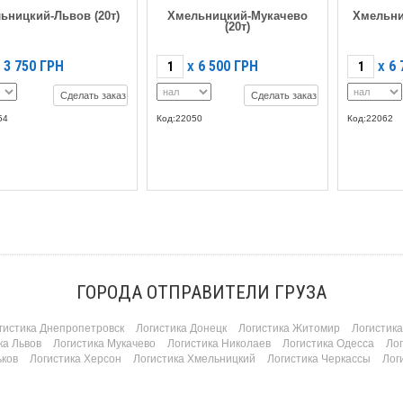
ьницкий-Львов (20т)
Хмельницкий-Мукачево
Хмельни
(20т)
3 750
ГРН
6 500
ГРН
6 
X
X
Сделать заказ
Сделать заказ
54
Код:22050
Код:22062
ГОРОДА ОТПРАВИТЕЛИ ГРУЗА
гистика Днепропетровск
Логистика Донецк
Логистика Житомир
Логистик
ка Львов
Логистика Мукачево
Логистика Николаев
Логистика Одесса
Ло
ьков
Логистика Херсон
Логистика Хмельницкий
Логистика Черкассы
Лог