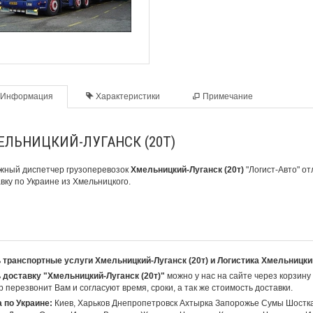
Информация
Характеристики
Примечание
ЕЛЬНИЦКИЙ-ЛУГАНСК (20Т)
жный диспетчер грузоперевозок
Хмельницкий-Луганск (20т)
"Логист-Авто" от
вку по Украине из Хмельницкого.
 транспортные услуги Хмельницкий-Луганск (20т) и Логистика Хмельницки
 доставку "Хмельницкий-Луганск (20т)"
можно у нас на сайте через корзину
 перезвонит Вам и согласуют время, сроки, а так же стоимость доставки.
 по Украине:
Киев, Харьков Днепропетровск Ахтырка Запорожье Сумы Шостк