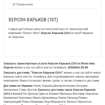
Примечание
ХЕРСОН-ХАРЬКОВ (10Т)
Самые доступные цены на попутный груз от транспортнай
компании
"Логист-Авто"
Херсон-Харьков (10т)
по всей Украине
из Херсона.
Заказать транспортные услуги Херсон-Харьков (10т) и Логистика
Херсон
можно у нас на сайте или по телефону:
(050)944-29-85
Заказать доставку "Херсон-Харьков (10т)"
можно у нас на сайте через
корзину сайта или по телефону. Для подтверждения заказа, менеджер
перезвонит Вам и согласуют время, сроки, а так же стоимость доставки.
Доставка по Украине:
Киев, Харьков Днепропетровск Ахтырка
Запорожье Сумы Шостка
Заказать доставку груза Херсон-Харьков
(10т)
в Кривой Рог Донецк Одесса Измаил Винница Житомир Чернигов
Кременчук Черновцы Ивано-франковськ Львов Ужгород Ромны
Хмельницкий Ровно Макеевка Луцк Мариуполь Луганск Тернополь