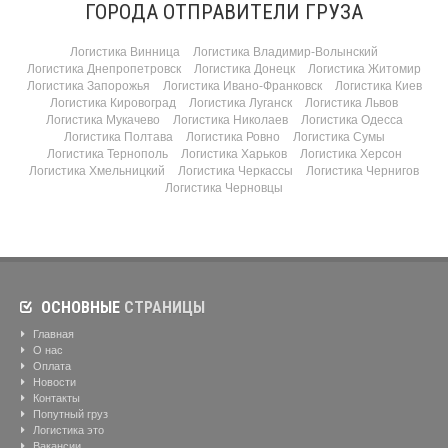
ГОРОДА ОТПРАВИТЕЛИ ГРУЗА
Логистика Винница
Логистика Владимир-Волынский
Логистика Днепропетровск
Логистика Донецк
Логистика Житомир
Логистика Запорожья
Логистика Ивано-Франковск
Логистика Киев
Логистика Кировоград
Логистика Луганск
Логистика Львов
Логистика Мукачево
Логистика Николаев
Логистика Одесса
Логистика Полтава
Логистика Ровно
Логистика Сумы
Логистика Тернополь
Логистика Харьков
Логистика Херсон
Логистика Хмельницкий
Логистика Черкассы
Логистика Чернигов
Логистика Черновцы
ОСНОВНЫЕ
СТРАНИЦЫ
Главная
О нас
Оплата
Новости
Контакты
Попутный груз
Логистика это
Вакансии