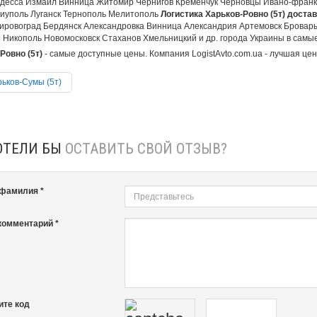
десса Измаил Винница Житомир Чернигов Кременчук Черновцы Ивано-франко
иуполь Луганск Тернополь Мелитополь
Логистика Харьков-Ровно (5т) достав
ировоград Бердянск Александровка Винница Александрия Артемовск Бровар
 Никополь Новомосковск Стаханов Хмельницкий и др. города Украины в самые 
Ровно (5т)
- самые доступные цены. Компания LogistAvto.com.ua - лучшая цен
ьков-Сумы (5т)
ОТЕЛИ БЫ
ОСТАВИТЬ СВОЙ ОТЗЫВ?
 фамилия *
комментарий *
ите код