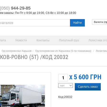
(050)
944-29-85
 заказы: Пн-Пт с 9:00 до 19:00, Сб-Вс с 10:00 до 18:00
Валюта (
г
Найти
лата
Новости
Контакты
Попутный груз
Логистика эт
Грузоперевозки Харьков
Грузоперевозки из Харькова (5-ти тонниками)
Логистик
КОВ-РОВНО (5Т) /КОД 20032
5 600
ГРН
X
Сделать заказ
Код:20032