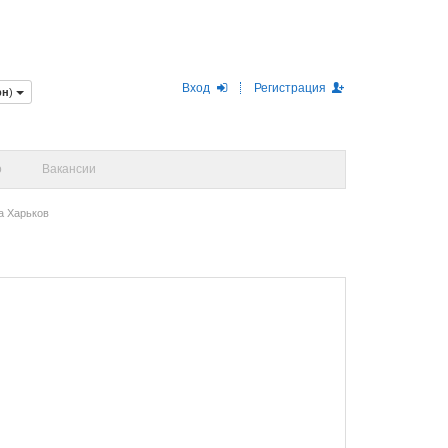
Вход
Регистрация
рн
)
о
Вакансии
а Харьков