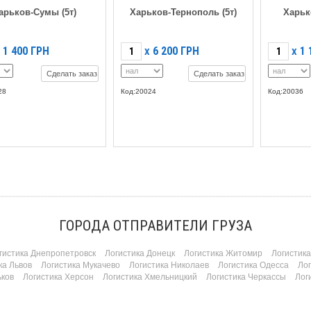
арьков-Сумы (5т)
Харьков-Тернополь (5т)
Харьк
1 400
ГРН
6 200
ГРН
1 
X
X
Сделать заказ
Сделать заказ
28
Код:20024
Код:20036
ГОРОДА ОТПРАВИТЕЛИ ГРУЗА
гистика Днепропетровск
Логистика Донецк
Логистика Житомир
Логистик
ка Львов
Логистика Мукачево
Логистика Николаев
Логистика Одесса
Ло
ьков
Логистика Херсон
Логистика Хмельницкий
Логистика Черкассы
Лог