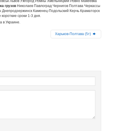
вськ Львов Ужгород Ромны Хмельницкий Ровно Макеевка
ка грузов
Николаев Павлоград Чернигов Полтава Черкассы
ы Днепродзержинск Каменец-Подольский Керчь Краматорск
короткие сроки 1-3 дня.
а в Украине.
Харьков-Полтава (5т)