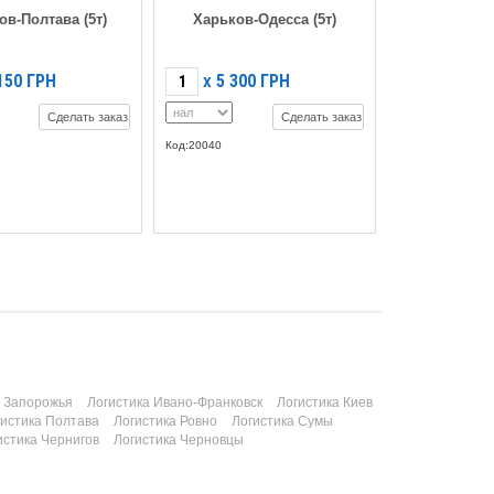
ов-Полтава (5т)
Харьков-Одесса (5т)
150
ГРН
5 300
ГРН
X
Сделать заказ
Сделать заказ
Код:20040
а Запорожья
Логистика Ивано-Франковск
Логистика Киев
гистика Полтава
Логистика Ровно
Логистика Сумы
истика Чернигов
Логистика Черновцы