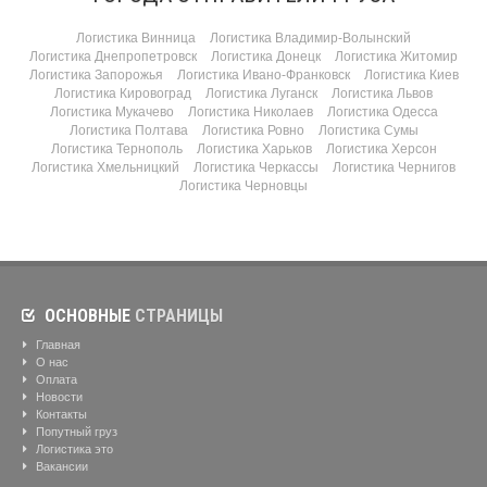
Логистика Винница
Логистика Владимир-Волынский
Логистика Днепропетровск
Логистика Донецк
Логистика Житомир
Логистика Запорожья
Логистика Ивано-Франковск
Логистика Киев
Логистика Кировоград
Логистика Луганск
Логистика Львов
Логистика Мукачево
Логистика Николаев
Логистика Одесса
Логистика Полтава
Логистика Ровно
Логистика Сумы
Логистика Тернополь
Логистика Харьков
Логистика Херсон
Логистика Хмельницкий
Логистика Черкассы
Логистика Чернигов
Логистика Черновцы
ОСНОВНЫЕ
СТРАНИЦЫ
Главная
О нас
Оплата
Новости
Контакты
Попутный груз
Логистика это
Вакансии