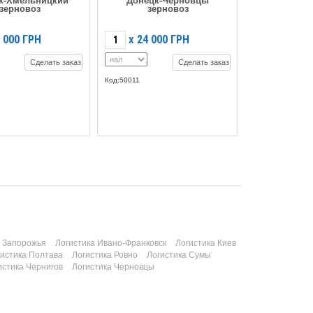
к-Хмельницкий
Донецк-Черновцы
зерновоз
зерновоз
 000
ГРН
24 000
ГРН
X
Сделать заказ
Сделать заказ
Код:50011
а Запорожья
Логистика Ивано-Франковск
Логистика Киев
гистика Полтава
Логистика Ровно
Логистика Сумы
истика Чернигов
Логистика Черновцы