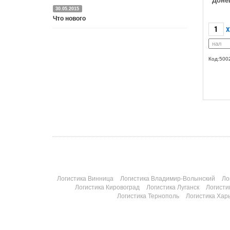
Доне
30.05.2015
Что нового
X
Подробнее
Код:500
Логистика Винница
Логистика Владимир-Волынский
Ло
Логистика Кировоград
Логистика Луганск
Логисти
Логистика Тернополь
Логистика Хар