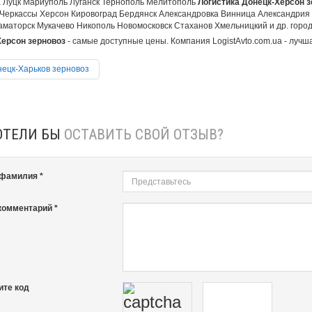
 Луцк Мариуполь Луганск Тернополь Мелитополь
Логистика Донецк-Херсон з
Черкассы Херсон Кировоград Бердянск Александровка Винница Александрия
аматорск Мукачево Никополь Новомосковск Стаханов Хмельницкий и др. города
ерсон зерновоз
- самые доступные цены. Компания LogistAvto.com.ua - лучша
ецк-Харьков зерновоз
ОТЕЛИ БЫ
ОСТАВИТЬ СВОЙ ОТЗЫВ?
 фамилия *
комментарий *
ите код