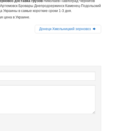
ерновоз доставка грузов
Николаев Павлоград Чернигов
 Артемовск Бровары Днепродзержинск Каменец-Подольский
 Украины в самые короткие сроки 1-3 дня.
я цена в Украине.
Донецк-Хмельницкий зерновоз