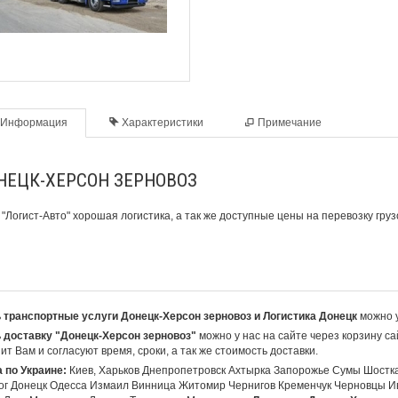
Информация
Характеристики
Примечание
НЕЦК-ХЕРСОН ЗЕРНОВОЗ
с
"Логист-Авто"
хорошая логистика, а так же доступные цены
на перевозку гру
 транспортные услуги Донецк-Херсон зерновоз и Логистика Донецк
можно у
 доставку "Донецк-Херсон зерновоз"
можно у нас на сайте через корзину с
ит Вам и согласуют время, сроки, а так же стоимость доставки.
 по Украине:
Киев, Харьков Днепропетровск Ахтырка Запорожье Сумы Шостк
ог Донецк Одесса Измаил Винница Житомир Чернигов Кременчук Черновцы И