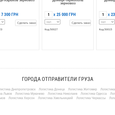
цк-Харьков зерновоз
Донецк-Тернополь
Донец
зерновоз
7 300
ГРН
25 000
ГРН
23
X
X
Сделать заказ
Сделать заказ
23
Код:50027
Код:50015
ГОРОДА ОТПРАВИТЕЛИ ГРУЗА
гистика Днепропетровск
Логистика Донецк
Логистика Житомир
Логистик
ка Львов
Логистика Мукачево
Логистика Николаев
Логистика Одесса
Ло
ьков
Логистика Херсон
Логистика Хмельницкий
Логистика Черкассы
Лог