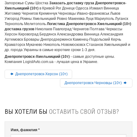
Запорожье Сумы Шостка
Заказать доставку груза Днепропетровск-
Хмельницкий (10т)
в Кривой Рог Донецк Одесса Измаил Винница
Житомир Чернигов Кременчук Черновцы Ивано-франковськ Львов
Ужгород Ромны Хмельницкий Ровно Макеевка Луцк Мариуполь Луганск
Тернополь Мелитополь
Логистика Днепропетровск-Хмельницкий (10т)
доставка грузов
Николаев Павлоград Чернигов Полтава Черкассы
Херсон Кировоград Бердянск Александровка Винница Александрия
Артемовск Бровары Днепродзержинск Каменец-Подольский Керчь
Краматорск Мукачево Никополь Новомосковск Стаханов Хмельницкий и
др. города Украины в самые короткие сроки 1-3 дня.
Днепропетровск-Хмельницкий (10т)
- самые доступные цены.
Компания LogistAvto.com.ua - лучшая цена в Украине.
Днепропетровск-Херсон (10т)
Днепропетровск-Черновцы (10т)
ВЫ ХОТЕЛИ БЫ
ОСТАВИТЬ СВОЙ ОТЗЫВ?
Имя, фамилия *