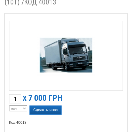
(10Т) /КОД 40013
7 000
ГРН
X
Сделать заказ
Код:40013