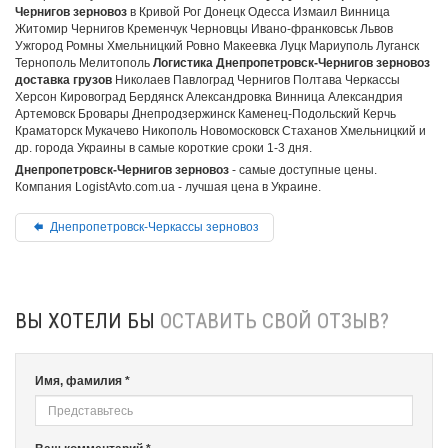
Чернигов зерновоз
в Кривой Рог Донецк Одесса Измаил Винница
Житомир Чернигов Кременчук Черновцы Ивано-франковськ Львов
Ужгород Ромны Хмельницкий Ровно Макеевка Луцк Мариуполь Луганск
Тернополь Мелитополь
Логистика Днепропетровск-Чернигов зерновоз
доставка грузов
Николаев Павлоград Чернигов Полтава Черкассы
Херсон Кировоград Бердянск Александровка Винница Александрия
Артемовск Бровары Днепродзержинск Каменец-Подольский Керчь
Краматорск Мукачево Никополь Новомосковск Стаханов Хмельницкий и
др. города Украины в самые короткие сроки 1-3 дня.
Днепропетровск-Чернигов зерновоз
- самые доступные цены.
Компания LogistAvto.com.ua - лучшая цена в Украине.
Днепропетровск-Черкассы зерновоз
ВЫ ХОТЕЛИ БЫ
ОСТАВИТЬ СВОЙ ОТЗЫВ?
Имя, фамилия *