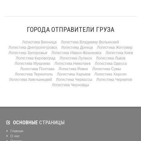
ГОРОДА ОТПРАВИТЕЛИ ГРУЗА
Логистика Винница
Логистика Владимир-Волынский
Логистика Днепропетровск
Логистика Донецк
Логистика Житомир
Логистика Запорожья
Логистика Ивано-Франковск
Логистика Киев
Логистика Кировоград
Логистика Луганск
Логистика Львов
Логистика Мукачево
Логистика Николаев
Логистика Одесса
Логистика Полтава
Логистика Ровно
Логистика Сумы
Логистика Тернополь
Логистика Харьков
Логистика Херсон
Логистика Хмельницкий
Логистика Черкассы
Логистика Чернигов
Логистика Черновцы
ОСНОВНЫЕ
СТРАНИЦЫ
Главная
О нас