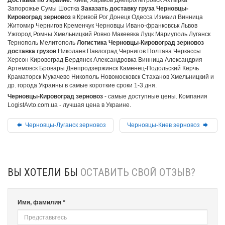
Доставка по Украине:
Киев, Харьков Днепропетровск Ахтырка
Запорожье Сумы Шостка
Заказать доставку груза Черновцы-
Кировоград зерновоз
в Кривой Рог Донецк Одесса Измаил Винница
Житомир Чернигов Кременчук Черновцы Ивано-франковськ Львов
Ужгород Ромны Хмельницкий Ровно Макеевка Луцк Мариуполь Луганск
Тернополь Мелитополь
Логистика Черновцы-Кировоград зерновоз
доставка грузов
Николаев Павлоград Чернигов Полтава Черкассы
Херсон Кировоград Бердянск Александровка Винница Александрия
Артемовск Бровары Днепродзержинск Каменец-Подольский Керчь
Краматорск Мукачево Никополь Новомосковск Стаханов Хмельницкий и
др. города Украины в самые короткие сроки 1-3 дня.
Черновцы-Кировоград зерновоз
- самые доступные цены. Компания
LogistAvto.com.ua - лучшая цена в Украине.
Черновцы-Луганск зерновоз
Черновцы-Киев зерновоз
ВЫ ХОТЕЛИ БЫ
ОСТАВИТЬ СВОЙ ОТЗЫВ?
Имя, фамилия *