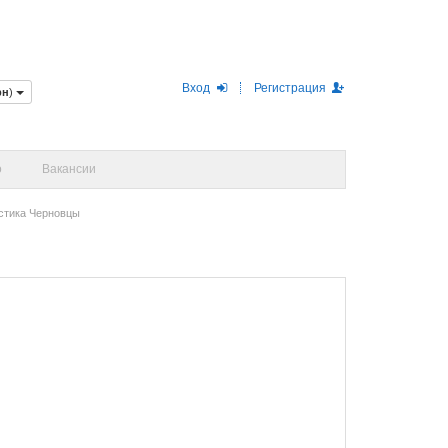
Вход
Регистрация
рн
)
о
Вакансии
стика Черновцы
1