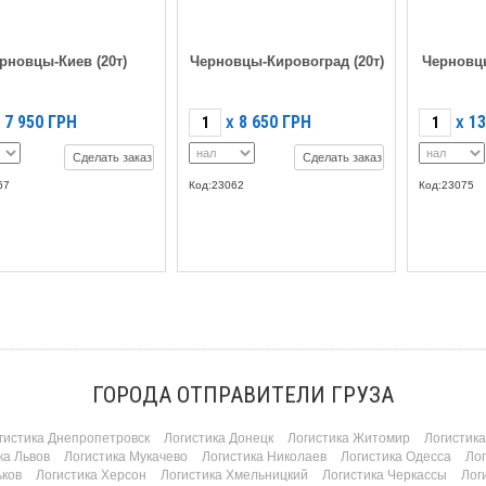
рновцы-Киев (20т)
Черновцы-Кировоград (20т)
Черновцы
7 950
ГРН
8 650
ГРН
13
X
X
Сделать заказ
Сделать заказ
67
Код:23062
Код:23075
ГОРОДА ОТПРАВИТЕЛИ ГРУЗА
гистика Днепропетровск
Логистика Донецк
Логистика Житомир
Логистик
ка Львов
Логистика Мукачево
Логистика Николаев
Логистика Одесса
Ло
ьков
Логистика Херсон
Логистика Хмельницкий
Логистика Черкассы
Лог