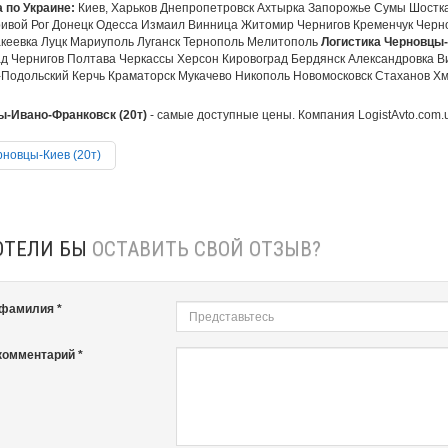
 по Украине:
Киев, Харьков Днепропетровск Ахтырка Запорожье Сумы Шостк
ривой Рог Донецк Одесса Измаил Винница Житомир Чернигов Кременчук Черн
кеевка Луцк Мариуполь Луганск Тернополь Мелитополь
Логистика Черновцы-
д Чернигов Полтава Черкассы Херсон Кировоград Бердянск Александровка 
Подольский Керчь Краматорск Мукачево Никополь Новомосковск Стаханов Хмел
-Ивано-Франковск (20т)
- самые доступные цены. Компания LogistAvto.com.u
новцы-Киев (20т)
ОТЕЛИ БЫ
ОСТАВИТЬ СВОЙ ОТЗЫВ?
 фамилия *
комментарий *