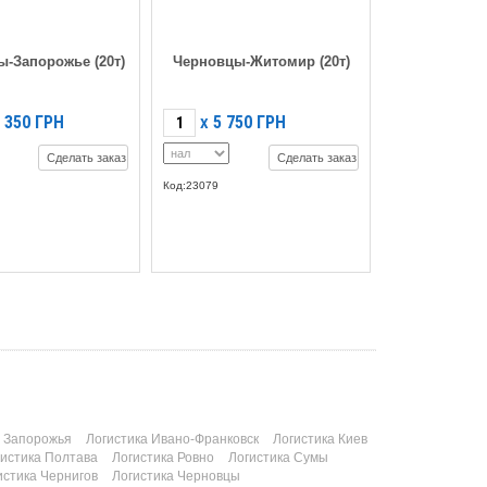
-Запорожье (20т)
Черновцы-Житомир (20т)
 350
ГРН
5 750
ГРН
X
Сделать заказ
Сделать заказ
Код:23079
а Запорожья
Логистика Ивано-Франковск
Логистика Киев
гистика Полтава
Логистика Ровно
Логистика Сумы
истика Чернигов
Логистика Черновцы