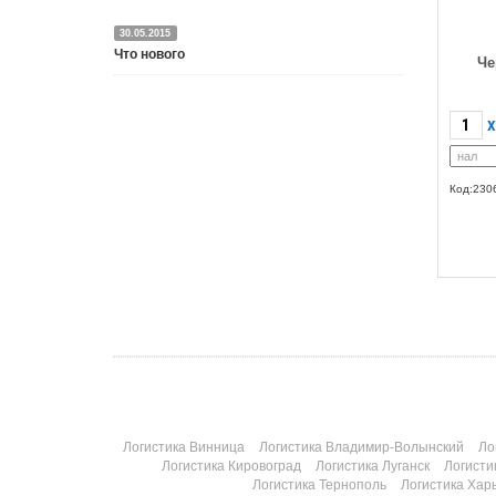
30.05.2015
Что нового
Че
Подробнее
X
Код:230
Логистика Винница
Логистика Владимир-Волынский
Ло
Логистика Кировоград
Логистика Луганск
Логисти
Логистика Тернополь
Логистика Хар