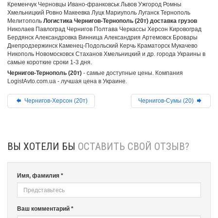
Кременчук Черновцы Ивано-франковськ Львов Ужгород Ромны
Хмельницкий Ровно Макеевка Луцк Мариуполь Луганск Тернополь
Мелитополь
Логистика Чернигов-Тернополь (20т) доставка грузов
Николаев Павлоград Чернигов Полтава Черкассы Херсон Кировоград
Бердянск Александровка Винница Александрия Артемовск Бровары
Днепродзержинск Каменец-Подольский Керчь Краматорск Мукачево
Никополь Новомосковск Стаханов Хмельницкий и др. города Украины в
самые короткие сроки 1-3 дня.
Чернигов-Тернополь (20т)
- самые доступные цены. Компания
LogistAvto.com.ua - лучшая цена в Украине.
Чернигов-Херсон (20т)
Чернигов-Сумы (20)
ВЫ ХОТЕЛИ БЫ
ОСТАВИТЬ СВОЙ ОТЗЫВ?
Имя, фамилия *
Ваш комментарий *