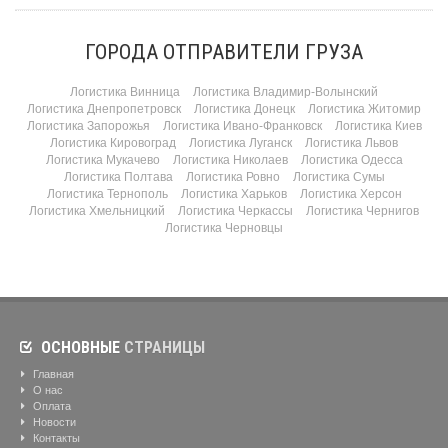
ГОРОДА ОТПРАВИТЕЛИ ГРУЗА
Логистика Винница
Логистика Владимир-Волынский
Логистика Днепропетровск
Логистика Донецк
Логистика Житомир
Логистика Запорожья
Логистика Ивано-Франковск
Логистика Киев
Логистика Кировоград
Логистика Луганск
Логистика Львов
Логистика Мукачево
Логистика Николаев
Логистика Одесса
Логистика Полтава
Логистика Ровно
Логистика Сумы
Логистика Тернополь
Логистика Харьков
Логистика Херсон
Логистика Хмельницкий
Логистика Черкассы
Логистика Чернигов
Логистика Черновцы
ОСНОВНЫЕ
СТРАНИЦЫ
Главная
О нас
Оплата
Новости
Контакты