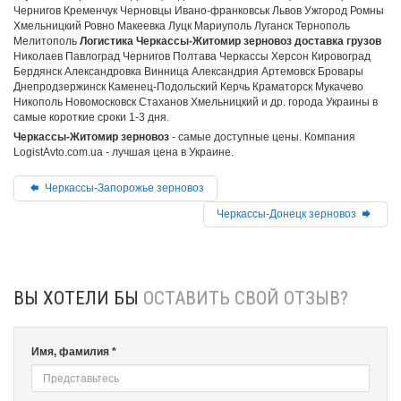
Чернигов Кременчук Черновцы Ивано-франковськ Львов Ужгород Ромны
Хмельницкий Ровно Макеевка Луцк Мариуполь Луганск Тернополь
Мелитополь
Логистика Черкассы-Житомир зерновоз доставка грузов
Николаев Павлоград Чернигов Полтава Черкассы Херсон Кировоград
Бердянск Александровка Винница Александрия Артемовск Бровары
Днепродзержинск Каменец-Подольский Керчь Краматорск Мукачево
Никополь Новомосковск Стаханов Хмельницкий и др. города Украины в
самые короткие сроки 1-3 дня.
Черкассы-Житомир зерновоз
- самые доступные цены. Компания
LogistAvto.com.ua - лучшая цена в Украине.
Черкассы-Запорожье зерновоз
Черкассы-Донецк зерновоз
ВЫ ХОТЕЛИ БЫ
ОСТАВИТЬ СВОЙ ОТЗЫВ?
Имя, фамилия *