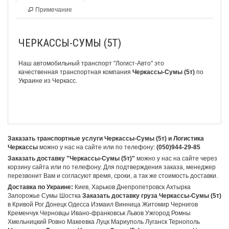
Примечание
ЧЕРКАССЫ-СУМЫ (5Т)
Наш автомобильный транспорт "Логист-Авто" это
качественная транспортная компания
Черкассы-Сумы (5т)
по
Украине из Черкасс.
Заказать транспортные услуги Черкассы-Сумы (5т) и Логистика
Черкассы
можно у нас на сайте или по телефону:
(050)944-29-85
Заказать доставку "Черкассы-Сумы (5т)"
можно у нас на сайте через
корзину сайта или по телефону. Для подтверждения заказа, менеджер
перезвонит Вам и согласуют время, сроки, а так же стоимость доставки.
Доставка по Украине:
Киев, Харьков Днепропетровск Ахтырка
Запорожье Сумы Шостка
Заказать доставку груза Черкассы-Сумы (5т)
в Кривой Рог Донецк Одесса Измаил Винница Житомир Чернигов
Кременчук Черновцы Ивано-франковськ Львов Ужгород Ромны
Хмельницкий Ровно Макеевка Луцк Мариуполь Луганск Тернополь