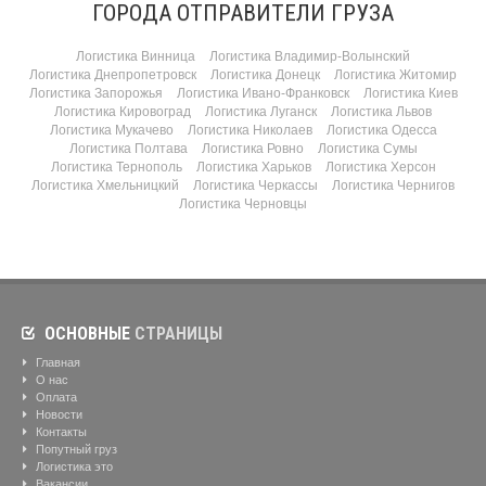
ГОРОДА ОТПРАВИТЕЛИ ГРУЗА
Логистика Винница
Логистика Владимир-Волынский
Логистика Днепропетровск
Логистика Донецк
Логистика Житомир
Логистика Запорожья
Логистика Ивано-Франковск
Логистика Киев
Логистика Кировоград
Логистика Луганск
Логистика Львов
Логистика Мукачево
Логистика Николаев
Логистика Одесса
Логистика Полтава
Логистика Ровно
Логистика Сумы
Логистика Тернополь
Логистика Харьков
Логистика Херсон
Логистика Хмельницкий
Логистика Черкассы
Логистика Чернигов
Логистика Черновцы
ОСНОВНЫЕ
СТРАНИЦЫ
Главная
О нас
Оплата
Новости
Контакты
Попутный груз
Логистика это
Вакансии