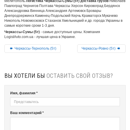
Мелитополь
Логистика Черкассы-Сумы (5т) доставка грузов
Николаев
Павлоград Чернигов Полтава Черкассы Херсон Кировоград Бердянск
Александровка Винница Александрия Артемовск Бровары
Днепродзержинск Каменец-Подольский Керчь Краматорск Мукачево
Никополь Новомосковск Стаханов Хмельницкий и др. города Украины в
самые короткие сроки 1-3 дня.
Черкассы-Сумы (5т)
- самые доступные цены. Компания
LogistAvto.com.ua - лучшая цена в Украине.
Черкассы-Тернополь (5т)
Черкассы-Ровно (5т)
ВЫ ХОТЕЛИ БЫ
ОСТАВИТЬ СВОЙ ОТЗЫВ?
Имя, фамилия *
Ваш комментарий *