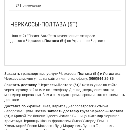
Примечание
ЧЕРКАССЫ-ПОЛТАВА (5Т)
Наш сайт "Логист-Авто" это качественная экспресс
доставка
Черкассы-Полтава (5т)
по Украине из Черкасс.
Заказать транспортные услуги Черкассы-Полтава (5т) и Логистика
Черкассы
можно у нас на сайте или по телефону:
(050)944-29-85
Заказать доставку "Черкассы-Полтава (5т)"
можно у нас на сайте
через корзину сайта или по телефону. Для подтверждения заказа,
менеджер перезвонит Вам и согласуют время, сроки, а так же стоимость
доставки.
Доставка по Украине:
Киев, Харьков Днепропетровск Ахтырка
Запорожье Сумы Шостка
Заказать доставку груза Черкассы-Полтава
(5т)
в Кривой Рог Донецк Одесса Измаил Винница Житомир Чернигов
Кременчук Черновцы Ивано-франковськ Львов Ужгород Ромны
Хмельницкий Ровно Макеевка Луцк Мариуполь Луганск Тернополь