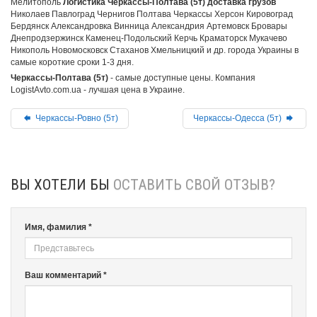
Мелитополь
Логистика Черкассы-Полтава (5т) доставка грузов
Николаев Павлоград Чернигов Полтава Черкассы Херсон Кировоград
Бердянск Александровка Винница Александрия Артемовск Бровары
Днепродзержинск Каменец-Подольский Керчь Краматорск Мукачево
Никополь Новомосковск Стаханов Хмельницкий и др. города Украины в
самые короткие сроки 1-3 дня.
Черкассы-Полтава (5т)
- самые доступные цены. Компания
LogistAvto.com.ua - лучшая цена в Украине.
Черкассы-Ровно (5т)
Черкассы-Одесса (5т)
ВЫ ХОТЕЛИ БЫ
ОСТАВИТЬ СВОЙ ОТЗЫВ?
Имя, фамилия *
Ваш комментарий *