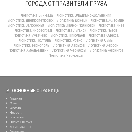
ГОРОДА ОТПРАВИТЕЛИ ГРУЗА
Логистика Винница
Логистика Владимир-Волынский
Логистика Днепропетровск
Логистика Донецк
Логистика Житомир
Логистика Запорожья
Логистика Ивано-Франковск
Логистика Киев
Логистика Кировоград
Логистика Луганск
Логистика Львов
Логистика Мукачево
Логистика Николаев
Логистика Одесса
Логистика Полтава
Логистика Ровно
Логистика Сумы
Логистика Тернополь
Логистика Харьков
Логистика Херсон
Логистика Хмельницкий
Логистика Черкассы
Логистика Чернигов
Логистика Черновцы
ОСНОВНЫЕ
СТРАНИЦЫ
Главная
О нас
Оплата
Новости
Контакты
Попутный груз
Логистика это
Вакансии