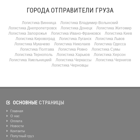
ГОРОДА ОТПРАВИТЕЛИ ГРУЗА
Логистика Винница
Логистика Владимир-Волынский
Логистика Днепропетровск
Логистика Донецк
Логистика Житомир
Логистика Запорожья
Логистика Ивано-Франковск
Логистика Киев
Логистика Кировоград
Логистика Луганск
Логистика Львов
Логистика Мукачево
Логистика Николаев
Логистика Одесса
Логистика Полтава
Логистика Ровно
Логистика Сумы
Логистика Тернополь
Логистика Харьков
Логистика Херсон
Логистика Хмельницкий
Логистика Черкассы
Логистика Чернигов
Логистика Черновцы
ОСНОВНЫЕ
СТРАНИЦЫ
Главная
О нас
Оплата
Новости
Контакты
Попутный груз