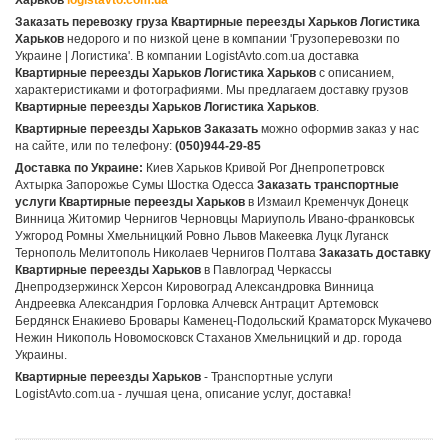
Заказать перевозку груза Квартирные переезды Харьков Логистика
Харьков
недорого и по низкой цене в компании 'Грузоперевозки по
Украине | Логистика'. В компании LogistAvto.com.ua доставка
Квартирные переезды Харьков Логистика Харьков
с описанием,
характеристиками и фотографиями. Мы предлагаем доставку грузов
Квартирные переезды Харьков Логистика Харьков
.
Квартирные переезды Харьков Заказать
можно оформив заказ у нас
на сайте, или по телефону:
(050)944-29-85
Доставка по Украине:
Киев Харьков Кривой Рог Днепропетровск
Ахтырка Запорожье Сумы Шостка Одесса
Заказать транспортные
услуги Квартирные переезды Харьков
в Измаил Кременчук Донецк
Винница Житомир Чернигов Черновцы Мариуполь Ивано-франковськ
Ужгород Ромны Хмельницкий Ровно Львов Макеевка Луцк Луганск
Тернополь Мелитополь Николаев Чернигов Полтава
Заказать доставку
Квартирные переезды Харьков
в Павлоград Черкассы
Днепродзержинск Херсон Кировоград Александровка Винница
Андреевка Александрия Горловка Алчевск Антрацит Артемовск
Бердянск Енакиево Бровары Каменец-Подольский Краматорск Мукачево
Нежин Никополь Новомосковск Стаханов Хмельницкий и др. города
Украины.
Квартирные переезды Харьков
- Транспортные услуги
LogistAvto.com.ua - лучшая цена, описание услуг, доставка!