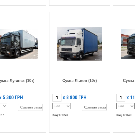
умы-Луганск (10т)
Сумы-Львов (10т)
Сумы-
5 300
ГРН
8 800
ГРН
11
X
X
X
Сделать заказ
Сделать заказ
057
Код:18053
Код:18049