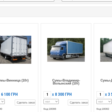
мы-Винница (10т)
Сумы-Владимир-
Сумы-
Волынский (10т)
6 100
ГРН
8 300
ГРН
3 
X
X
Сделать заказ
Сделать заказ
90
Код:18086
Код:18082