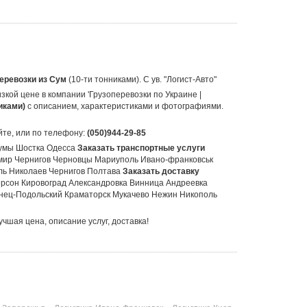
еревозки из Сум
(10-ти тонниками).
С ув. "Логист-Авто"
изкой цене в компании 'Грузоперевозки по Украине |
никами)
с описанием, характеристиками и фотографиями.
йте, или по телефону:
(050)944-29-85
Сумы Шостка Одесса
Заказать транспортные услуги
мир Чернигов Черновцы Мариуполь Ивано-франковськ
ль Николаев Чернигов Полтава
Заказать доставку
рсон Кировоград Александровка Винница Андреевка
енец-Подольский Краматорск Мукачево Нежин Никополь
учшая цена, описание услуг, доставка!