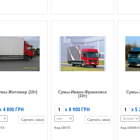
умы-Житомир (10т)
Сумы-Ивано-Франковск
Сумы-З
(10т)
4 800
ГРН
8 900
ГРН
5 
X
X
X
Сделать заказ
Сделать заказ
074
Код:18070
Код:18066-0