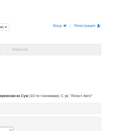
Вход
Регистрация
рн
)
о
Вакансии
еревозки из Сум
(10-ти тонниками).
С ув. "Логист-Авто"