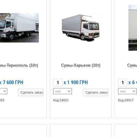
мы-Тернополь (10т)
Сумы-Харьков (10т)
Сумы
7 600
ГРН
1 900
ГРН
6 
X
X
X
Сделать заказ
Сделать заказ
025
Код:18021
Код:18017