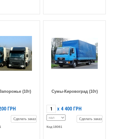
апорожье (10т)
Сумы-Кировоград (10т)
200
ГРН
4 400
ГРН
X
Сделать заказ
Сделать заказ
1
Код:18061