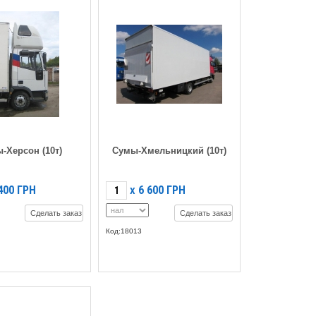
-Херсон (10т)
Сумы-Хмельницкий (10т)
400
ГРН
6 600
ГРН
X
Сделать заказ
Сделать заказ
Код:18013