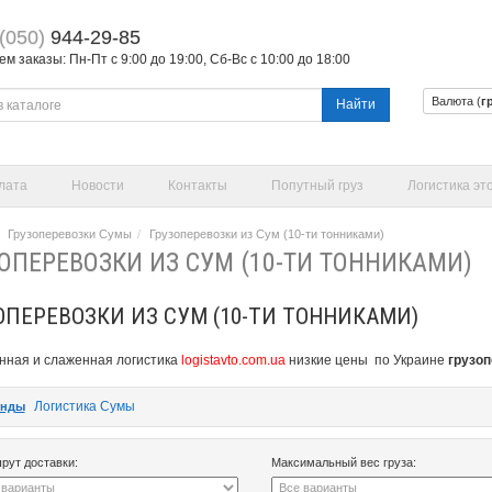
(050)
944-29-85
 заказы: Пн-Пт с 9:00 до 19:00, Сб-Вс с 10:00 до 18:00
Валюта (
г
Найти
лата
Новости
Контакты
Попутный груз
Логистика эт
Грузоперевозки Сумы
Грузоперевозки из Сум (10-ти тонниками)
ОПЕРЕВОЗКИ ИЗ СУМ (10-ТИ ТОННИКАМИ)
ОПЕРЕВОЗКИ ИЗ СУМ (10-ТИ ТОННИКАМИ)
нная и слаженная логистика
logistavto.com.ua
низкие цены
по Украине
грузоп
Логистика Сумы
енды
рут доставки:
Максимальный вес груза: