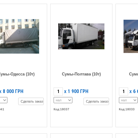
умы-Одесса (10т)
Сумы-Полтава (10т)
Сумы
8 000
ГРН
1 900
ГРН
6 
X
X
X
Сделать заказ
Сделать заказ
041
Код:18037
Код:18033