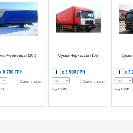
мы-Черновцы (10т)
Сумы-Черкассы (10т)
Сумы-
8 700
ГРН
3 500
ГРН
3 
X
X
X
Сделать заказ
Сделать заказ
009
Код:18005
Код:18001