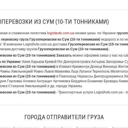
ОПЕРЕВОЗКИ ИЗ СУМ (10-ТИ ТОННИКАМИ)
нная и слаженная логистика
logistavto.com.ua
низкие цены
по Украине
грузоп
 перевозку груза Грузоперевозки из Сум (10-ти тонниками)
недорого и по н
'. В компании LogistAvto.com.ua доставка
Грузоперевозки из Сум (10-ти тон
агаем доставку грузов
Грузоперевозки из Сум (10-ти тонниками)
.
евозки из Сум (10-ти тонниками) Заказать
можно оформив заказ у нас на са
 по Украине:
Киев Харьков Кривой Рог Днепропетровск Ахтырка Запорожье 
евозки из Сум (10-ти тонниками)
в Измаил Кременчук Донецк Винница Жито
Ромны Хмельницкий Ровно Львов Макеевка Луцк Луганск Тернополь Мелитопо
евозки из Сум (10-ти тонниками)
в Павлоград Черкассы Днепродзержинск Хе
рия Горловка Алчевск Антрацит Артемовск Бердянск Енакиево Бровары Кам
овск Стаханов Хмельницкий и др. города Украины.
евозки из Сум (10-ти тонниками)
- Транспортные услуги LogistAvto.com.ua - л
ГОРОДА ОТПРАВИТЕЛИ ГРУЗА