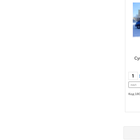
Су
Код:18