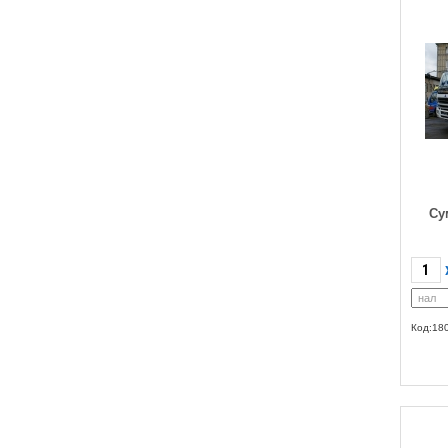
Су
Код:18