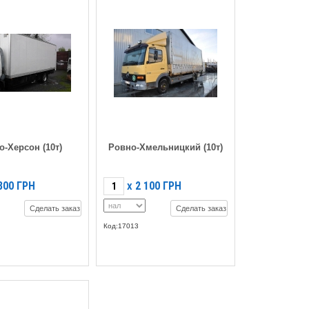
о-Херсон (10т)
Ровно-Хмельницкий (10т)
800
ГРН
2 100
ГРН
X
Сделать заказ
Сделать заказ
Код:17013