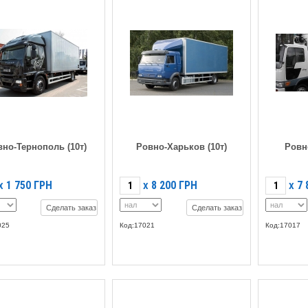
но-Тернополь (10т)
Ровно-Харьков (10т)
Ровн
1 750
ГРН
8 200
ГРН
7 
X
X
X
Сделать заказ
Сделать заказ
025
Код:17021
Код:17017