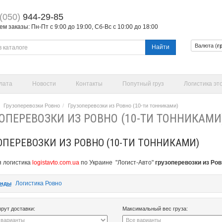
(050)
944-29-85
 заказы: Пн-Пт с 9:00 до 19:00, Сб-Вс с 10:00 до 18:00
Валюта (
г
Найти
лата
Новости
Контакты
Попутный груз
Логистика эт
Грузоперевозки Ровно
Грузоперевозки из Ровно (10-ти тонниками)
ОПЕРЕВОЗКИ ИЗ РОВНО (10-ТИ ТОННИКАМИ
ОПЕРЕВОЗКИ ИЗ РОВНО (10-ТИ ТОННИКАМИ)
 логистика
logistavto.com.ua
по Украине "Логист-Авто"
грузоперевозки из Ров
Логистика Ровно
енды
рут доставки:
Максимальный вес груза: