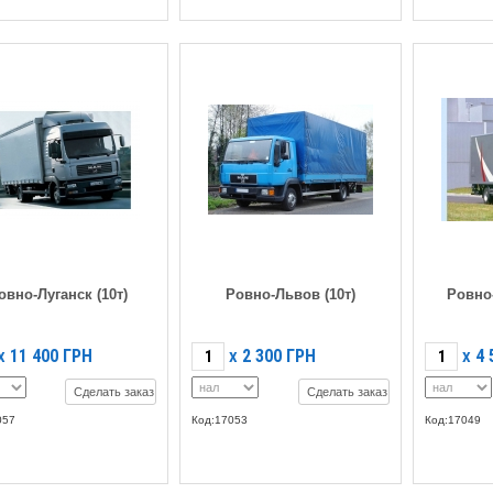
овно-Луганск (10т)
Ровно-Львов (10т)
Ровно
11 400
ГРН
2 300
ГРН
4 
X
X
X
Сделать заказ
Сделать заказ
057
Код:17053
Код:17049