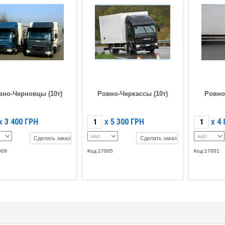
вно-Черновцы (10т)
Ровно-Черкассы (10т)
Ровно
3 400
ГРН
5 300
ГРН
4 
X
X
X
Сделать заказ
Сделать заказ
009
Код:17005
Код:17001