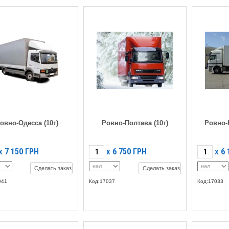
овно-Одесса (10т)
Ровно-Полтава (10т)
Ровно-
7 150
ГРН
6 750
ГРН
6 
X
X
X
Сделать заказ
Сделать заказ
041
Код:17037
Код:17033