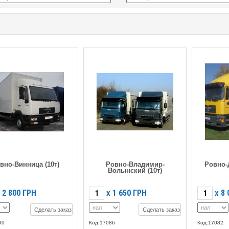
вно-Винница (10т)
Ровно-Владимир-
Ровно-
Волынский (10т)
2 800
ГРН
1 650
ГРН
8 
X
X
Сделать заказ
Сделать заказ
90
Код:17086
Код:17082