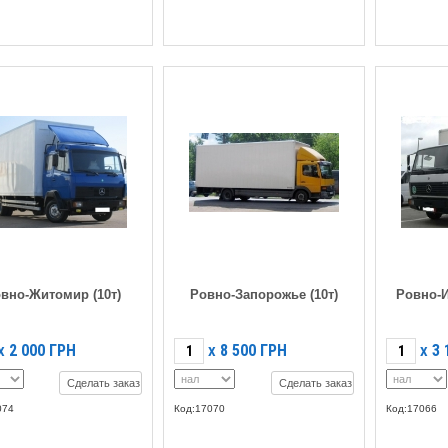
вно-Житомир (10т)
Ровно-Запорожье (10т)
Ровно-
2 000
ГРН
8 500
ГРН
3 
X
X
X
Сделать заказ
Сделать заказ
074
Код:17070
Код:17066