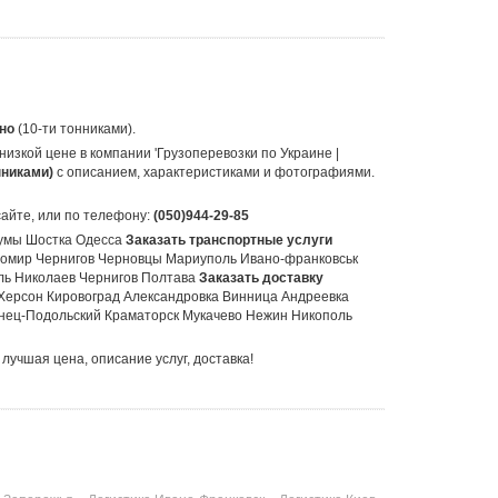
но
(10-ти тонниками).
низкой цене в компании 'Грузоперевозки по Украине |
нниками)
с описанием, характеристиками и фотографиями.
сайте, или по телефону:
(050)944-29-85
Сумы Шостка Одесса
Заказать транспортные услуги
омир Чернигов Черновцы Мариуполь Ивано-франковськ
ль Николаев Чернигов Полтава
Заказать доставку
Херсон Кировоград Александровка Винница Андреевка
енец-Подольский Краматорск Мукачево Нежин Никополь
 лучшая цена, описание услуг, доставка!