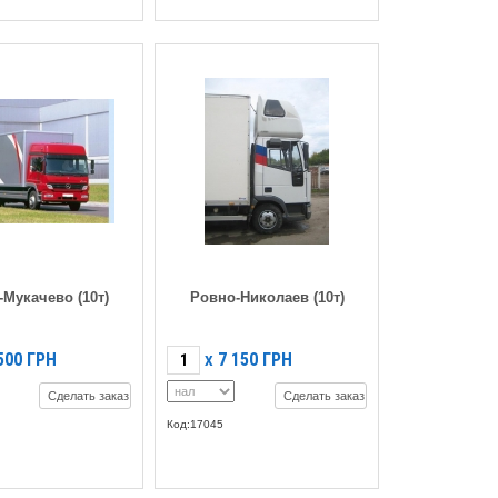
-Мукачево (10т)
Ровно-Николаев (10т)
500
ГРН
7 150
ГРН
X
Сделать заказ
Сделать заказ
Код:17045