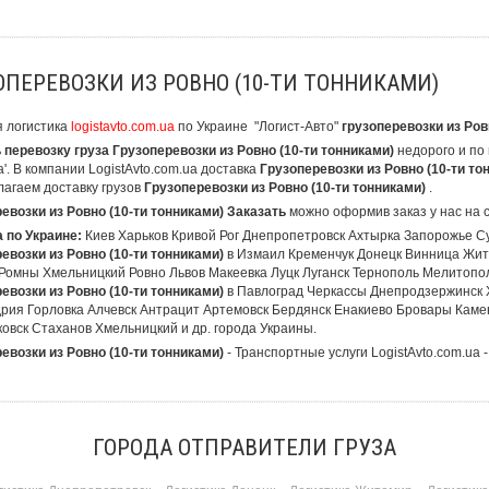
ОПЕРЕВОЗКИ ИЗ РОВНО (10-ТИ ТОННИКАМИ)
 логистика
logistavto.com.ua
по Украине "Логист-Авто"
грузоперевозки из Ров
 перевозку груза Грузоперевозки из Ровно (10-ти тонниками)
недорого и по 
'. В компании LogistAvto.com.ua доставка
Грузоперевозки из Ровно (10-ти то
агаем доставку грузов
Грузоперевозки из Ровно (10-ти тонниками)
.
евозки из Ровно (10-ти тонниками) Заказать
можно оформив заказ у нас на 
 по Украине:
Киев Харьков Кривой Рог Днепропетровск Ахтырка Запорожье 
евозки из Ровно (10-ти тонниками)
в Измаил Кременчук Донецк Винница Жит
Ромны Хмельницкий Ровно Львов Макеевка Луцк Луганск Тернополь Мелитопо
евозки из Ровно (10-ти тонниками)
в Павлоград Черкассы Днепродзержинск 
рия Горловка Алчевск Антрацит Артемовск Бердянск Енакиево Бровары Кам
овск Стаханов Хмельницкий и др. города Украины.
евозки из Ровно (10-ти тонниками)
- Транспортные услуги LogistAvto.com.ua -
ГОРОДА ОТПРАВИТЕЛИ ГРУЗА