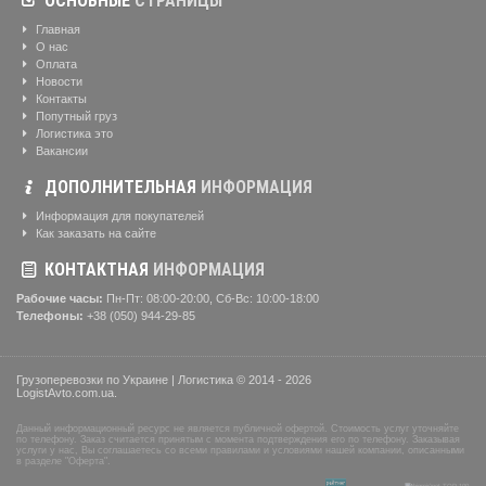
ОСНОВНЫЕ
СТРАНИЦЫ
Главная
О нас
Оплата
Новости
Контакты
Попутный груз
Логистика это
Вакансии
ДОПОЛНИТЕЛЬНАЯ
ИНФОРМАЦИЯ
Информация для покупателей
Как заказать на сайте
КОНТАКТНАЯ
ИНФОРМАЦИЯ
Рабочие часы:
Пн-Пт: 08:00-20:00, Сб-Вс: 10:00-18:00
Телефоны:
+38 (050) 944-29-85
Грузоперевозки по Украине | Логистика © 2014 - 2026
LogistAvto.com.ua.
Данный информационный ресурс не является публичной офертой. Стоимость услуг уточняйте
по телефону. Заказ считается принятым с момента подтверждения его по телефону. Заказывая
услуги у нас, Вы соглашаетесь со всеми правилами и условиями нашей компании, описанными
в разделе "Оферта".