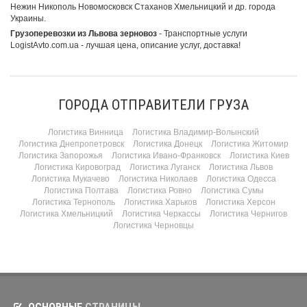
Нежин Никополь Новомосковск Стаханов Хмельницкий и др. города
Украины.
Грузоперевозки из Львова зерновоз
- Транспортные услуги
LogistAvto.com.ua - лучшая цена, описание услуг, доставка!
ГОРОДА ОТПРАВИТЕЛИ ГРУЗА
Логистика Винница
Логистика Владимир-Волынский
Логистика Днепропетровск
Логистика Донецк
Логистика Житомир
Логистика Запорожья
Логистика Ивано-Франковск
Логистика Киев
Логистика Кировоград
Логистика Луганск
Логистика Львов
Логистика Мукачево
Логистика Николаев
Логистика Одесса
Логистика Полтава
Логистика Ровно
Логистика Сумы
Логистика Тернополь
Логистика Харьков
Логистика Херсон
Логистика Хмельницкий
Логистика Черкассы
Логистика Чернигов
Логистика Черновцы