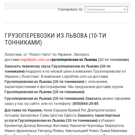
Сортировать по:
ГРУЗОПЕРЕВОЗКИ ИЗ ЛЬВОВА (10-ТИ
ТОННИКАМИ)
Логистика от "Логист-Авто" по Украине. Экспресс
доставка
logistavto.com.ua
грузоперевозки из Львова
(10-ти тонниками).
Заказать перевозку груза Грузоперевозки из Львова (10-ти
тонниками)
недорого и по низкой цене в компании 'Грузоперевозки по
Украине | Логистика'. В компании LogistAvto.com.ua доставка
Грузоперевозки из Львова (10-ти тонниками)
с описанием,
характеристиками и фотографиями. Мы предлагаем доставку грузов
Грузоперевозки из Львова (10-ти тонниками)
.
Грузоперевозки из Львова (10-ти тонниками) Заказать
можно оформив
заказ у нас на сайте, или по телефону:
(050)944-29-85
Доставка по Украине:
Киев Харьков Кривой Рог Днепропетровск
Ахтырка Запорожье Сумы Шостка Одесса
Заказать транспортные
услуги Грузоперевозки из Львова (10-ти тонниками)
в Измаил
Кременчук Донецк Винница Житомир Чернигов Черновцы Мариуполь
Ивано-франковськ Ужгород Ромны Хмельницкий Ровно Львов Макеевка