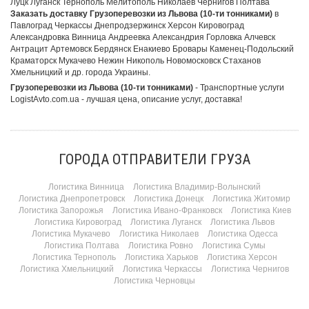
Луцк Луганск Тернополь Мелитополь Николаев Чернигов Полтава
Заказать доставку Грузоперевозки из Львова (10-ти тонниками)
в
Павлоград Черкассы Днепродзержинск Херсон Кировоград
Александровка Винница Андреевка Александрия Горловка Алчевск
Антрацит Артемовск Бердянск Енакиево Бровары Каменец-Подольский
Краматорск Мукачево Нежин Никополь Новомосковск Стаханов
Хмельницкий и др. города Украины.
Грузоперевозки из Львова (10-ти тонниками)
- Транспортные услуги
LogistAvto.com.ua - лучшая цена, описание услуг, доставка!
ГОРОДА ОТПРАВИТЕЛИ ГРУЗА
Логистика Винница
Логистика Владимир-Волынский
Логистика Днепропетровск
Логистика Донецк
Логистика Житомир
Логистика Запорожья
Логистика Ивано-Франковск
Логистика Киев
Логистика Кировоград
Логистика Луганск
Логистика Львов
Логистика Мукачево
Логистика Николаев
Логистика Одесса
Логистика Полтава
Логистика Ровно
Логистика Сумы
Логистика Тернополь
Логистика Харьков
Логистика Херсон
Логистика Хмельницкий
Логистика Черкассы
Логистика Чернигов
Логистика Черновцы