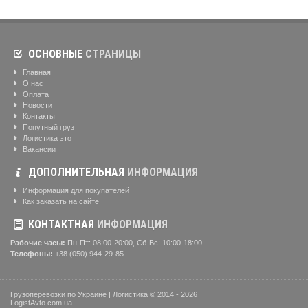
ОСНОВНЫЕ
СТРАНИЦЫ
Главная
О нас
Оплата
Новости
Контакты
Попутный груз
Логистика это
Вакансии
ДОПОЛНИТЕЛЬНАЯ
ИНФОРМАЦИЯ
Информация для покупателей
Как заказать на сайте
КОНТАКТНАЯ
ИНФОРМАЦИЯ
Рабочие часы:
Пн-Пт: 08:00-20:00, Сб-Вс: 10:00-18:00
Телефоны:
+38 (050) 944-29-85
Грузоперевозки по Украине | Логистика © 2014 - 2026
LogistAvto.com.ua.