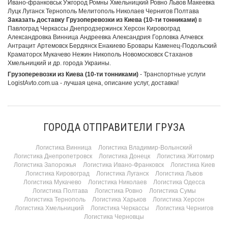
Ивано-франковськ Ужгород Ромны Хмельницкий Ровно Львов Макеевка
Луцк Луганск Тернополь Мелитополь Николаев Чернигов Полтава
Заказать доставку Грузоперевозки из Киева (10-ти тонниками)
в
Павлоград Черкассы Днепродзержинск Херсон Кировоград
Александровка Винница Андреевка Александрия Горловка Алчевск
Антрацит Артемовск Бердянск Енакиево Бровары Каменец-Подольский
Краматорск Мукачево Нежин Никополь Новомосковск Стаханов
Хмельницкий и др. города Украины.
Грузоперевозки из Киева (10-ти тонниками)
- Транспортные услуги
LogistAvto.com.ua - лучшая цена, описание услуг, доставка!
ГОРОДА ОТПРАВИТЕЛИ ГРУЗА
Логистика Винница
Логистика Владимир-Волынский
Логистика Днепропетровск
Логистика Донецк
Логистика Житомир
Логистика Запорожья
Логистика Ивано-Франковск
Логистика Киев
Логистика Кировоград
Логистика Луганск
Логистика Львов
Логистика Мукачево
Логистика Николаев
Логистика Одесса
Логистика Полтава
Логистика Ровно
Логистика Сумы
Логистика Тернополь
Логистика Харьков
Логистика Херсон
Логистика Хмельницкий
Логистика Черкассы
Логистика Чернигов
Логистика Черновцы