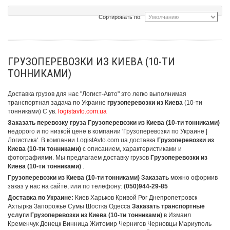
Сортировать по:
ГРУЗОПЕРЕВОЗКИ ИЗ КИЕВА (10-ТИ
ТОННИКАМИ)
Доставка грузов для нас "Логист-Авто" это легко выполнимая
транспортная задача по Украине
грузоперевозки из Киева
(10-ти
тонниками)
С ув.
logistavto.com.ua
Заказать перевозку груза Грузоперевозки из Киева (10-ти тонниками)
недорого и по низкой цене в компании 'Грузоперевозки по Украине |
Логистика'. В компании LogistAvto.com.ua доставка
Грузоперевозки из
Киева (10-ти тонниками)
с описанием, характеристиками и
фотографиями. Мы предлагаем доставку грузов
Грузоперевозки из
Киева (10-ти тонниками)
.
Грузоперевозки из Киева (10-ти тонниками) Заказать
можно оформив
заказ у нас на сайте, или по телефону:
(050)944-29-85
Доставка по Украине:
Киев Харьков Кривой Рог Днепропетровск
Ахтырка Запорожье Сумы Шостка Одесса
Заказать транспортные
услуги Грузоперевозки из Киева (10-ти тонниками)
в Измаил
Кременчук Донецк Винница Житомир Чернигов Черновцы Мариуполь