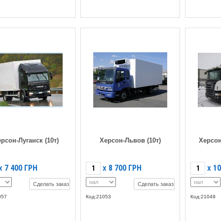
рсон-Луганск (10т)
Херсон-Львов (10т)
Херсон
7 400
ГРН
8 700
ГРН
10
X
X
X
Сделать заказ
Сделать заказ
057
Код:21053
Код:21049