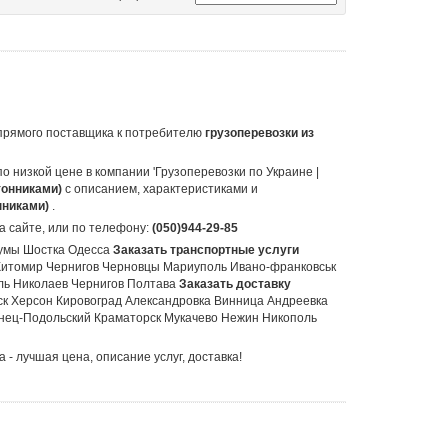
т прямого поставщика к потребителю
грузоперевозки из
по низкой цене в компании 'Грузоперевозки по Украине |
 тонниками)
с описанием, характеристиками и
онниками)
.
а сайте, или по телефону:
(050)944-29-85
Сумы Шостка Одесса
Заказать транспортные услуги
Житомир Чернигов Черновцы Мариуполь Ивано-франковськ
ль Николаев Чернигов Полтава
Заказать доставку
к Херсон Кировоград Александровка Винница Андреевка
енец-Подольский Краматорск Мукачево Нежин Никополь
a - лучшая цена, описание услуг, доставка!