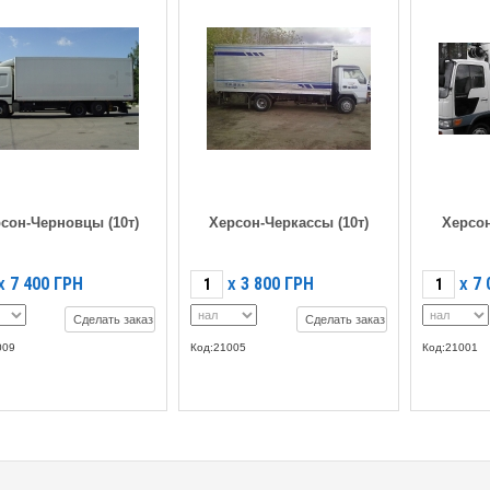
сон-Черновцы (10т)
Херсон-Черкассы (10т)
Херсон
7 400
ГРН
3 800
ГРН
7 
X
X
X
Сделать заказ
Сделать заказ
009
Код:21005
Код:21001