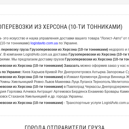
ОПЕРЕВОЗКИ ИЗ ХЕРСОНА (10-ТИ ТОННИКАМИ)
а- это искусство и наука управления доставки вашего товара "Логист-Авто" о
(10-ти тонниками)
logistavto.com.ua
по Украине.
 перевозку груза Грузоперевозки из Херсона (10-ти тонниками)
недорого и 
'. В компании LogistAvto.com.ua доставка
Грузоперевозки из Херсона (10-ти
иями. Мы предлагаем доставку грузов
Грузоперевозки из Херсона (10-ти т
евозки из Херсона (10-ти тонниками) Заказать
можно оформив заказ у нас н
 по Украине:
Киев Харьков Кривой Рог Днепропетровск Ахтырка Запорожье 
евозки из Херсона (10-ти тонниками)
в Измаил Кременчук Донецк Винница 
Ромны Хмельницкий Ровно Львов Макеевка Луцк Луганск Тернополь Мелитопо
евозки из Херсона (10-ти тонниками)
в Павлоград Черкассы Днепродзержинс
рия Горловка Алчевск Антрацит Артемовск Бердянск Енакиево Бровары Кам
овск Стаханов Хмельницкий и др. города Украины.
евозки из Херсона (10-ти тонниками)
- Транспортные услуги LogistAvto.com.u
ГОРОДА ОТПРАВИТЕЛИ ГРУЗА