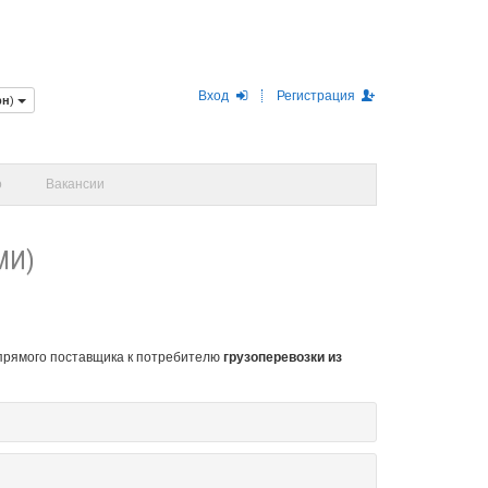
Вход
Регистрация
рн
)
о
Вакансии
МИ)
т прямого поставщика к потребителю
грузоперевозки из