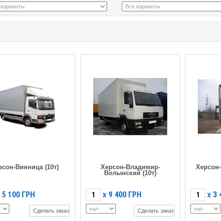
рсон-Винница (10т)
Херсон-Владимир-
Херсон
Волынский (10т)
5 100
ГРН
9 400
ГРН
3 
X
X
Сделать заказ
Сделать заказ