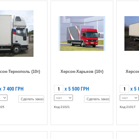
сон-Тернополь (10т)
Херсон-Харьков (10т)
Херсон
7 400
ГРН
5 500
ГРН
5 
X
X
X
Сделать заказ
Сделать заказ
025
Код:21021
Код:21017