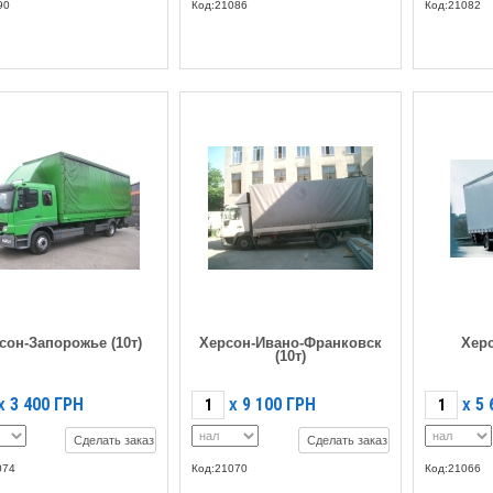
90
Код:21086
Код:21082
сон-Запорожье (10т)
Херсон-Ивано-Франковск
Херс
(10т)
3 400
ГРН
9 100
ГРН
5 
X
X
X
Сделать заказ
Сделать заказ
074
Код:21070
Код:21066