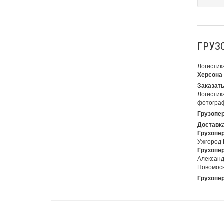
ГРУЗ
Логистик
Херсона
Заказать
Логистика
фотограф
Грузопер
Доставка
Грузопер
Ужгород 
Грузопер
Александ
Новомоск
Грузопер