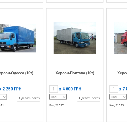
ерсон-Одесса (10т)
Херсон-Полтава (10т)
Херс
2 250
ГРН
4 600
ГРН
7 
X
X
X
Сделать заказ
Сделать заказ
041
Код:21037
Код:21033