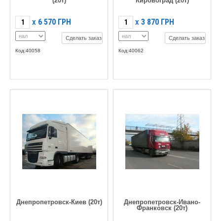
(20т)
Кировоград (20т)
6 570
ГРН
3 870
ГРН
X
X
Сделать заказ
Сделать заказ
Код:40058
Код:40062
Днепропетровск-Киев (20т)
Днепропетровск-Ивано-
Франковск (20т)