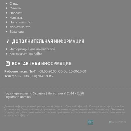
О нас
Оплата
Новости
Контакты
Попутный груз
Логистика это
Вакансии
ДОПОЛНИТЕЛЬНАЯ
ИНФОРМАЦИЯ
Информация для покупателей
Как заказать на сайте
КОНТАКТНАЯ
ИНФОРМАЦИЯ
Рабочие часы:
Пн-Пт: 08:00-20:00, Сб-Вс: 10:00-18:00
Телефоны:
+38 (050) 944-29-85
Грузоперевозки по Украине | Логистика © 2014 - 2026
LogistAvto.com.ua.
Данный информационный ресурс не является публичной офертой. Стоимость услуг уточняйте
по телефону. Заказ считается принятым с момента подтверждения его по телефону. Заказывая
услуги у нас, Вы соглашаетесь со всеми правилами и условиями нашей компании, описанными
в разделе "Оферта".