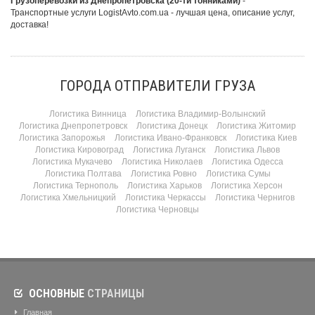
Грузоперевозки из Днепропетровска (20-ти тонниками)
-
Транспортные услуги LogistAvto.com.ua - лучшая цена, описание услуг,
доставка!
ГОРОДА ОТПРАВИТЕЛИ ГРУЗА
Логистика Винница
Логистика Владимир-Волынский
Логистика Днепропетровск
Логистика Донецк
Логистика Житомир
Логистика Запорожья
Логистика Ивано-Франковск
Логистика Киев
Логистика Кировоград
Логистика Луганск
Логистика Львов
Логистика Мукачево
Логистика Николаев
Логистика Одесса
Логистика Полтава
Логистика Ровно
Логистика Сумы
Логистика Тернополь
Логистика Харьков
Логистика Херсон
Логистика Хмельницкий
Логистика Черкассы
Логистика Чернигов
Логистика Черновцы
ОСНОВНЫЕ
СТРАНИЦЫ
Главная