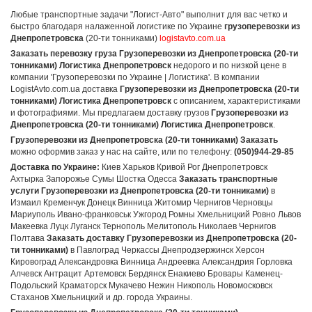
Любые транспортные задачи "Логист-Авто" выполнит для вас четко и
быстро благодаря налаженной логистике по Украине
грузоперевозки из
Днепропетровска
(20-ти тонниками)
logistavto.com.ua
Заказать перевозку груза Грузоперевозки из Днепропетровска (20-ти
тонниками) Логистика Днепропетровск
недорого и по низкой цене в
компании 'Грузоперевозки по Украине | Логистика'. В компании
LogistAvto.com.ua доставка
Грузоперевозки из Днепропетровска (20-ти
тонниками) Логистика Днепропетровск
с описанием, характеристиками
и фотографиями. Мы предлагаем доставку грузов
Грузоперевозки из
Днепропетровска (20-ти тонниками) Логистика Днепропетровск
.
Грузоперевозки из Днепропетровска (20-ти тонниками) Заказать
можно оформив заказ у нас на сайте, или по телефону:
(050)944-29-85
Доставка по Украине:
Киев Харьков Кривой Рог Днепропетровск
Ахтырка Запорожье Сумы Шостка Одесса
Заказать транспортные
услуги Грузоперевозки из Днепропетровска (20-ти тонниками)
в
Измаил Кременчук Донецк Винница Житомир Чернигов Черновцы
Мариуполь Ивано-франковськ Ужгород Ромны Хмельницкий Ровно Львов
Макеевка Луцк Луганск Тернополь Мелитополь Николаев Чернигов
Полтава
Заказать доставку Грузоперевозки из Днепропетровска (20-
ти тонниками)
в Павлоград Черкассы Днепродзержинск Херсон
Кировоград Александровка Винница Андреевка Александрия Горловка
Алчевск Антрацит Артемовск Бердянск Енакиево Бровары Каменец-
Подольский Краматорск Мукачево Нежин Никополь Новомосковск
Стаханов Хмельницкий и др. города Украины.