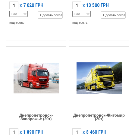
7 020
ГРН
13 500
ГРН
X
X
Сделать заказ
Сделать заказ
Код:40067
Код:40071
Днепропетровск-
Днепропетровск-Житомир
Запорожье (20т)
(20т)
1 890
ГРН
8 460
ГРН
X
X