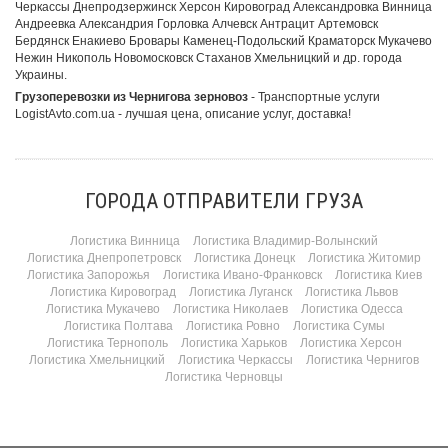
Черкассы Днепродзержинск Херсон Кировоград Александровка Винница
Андреевка Александрия Горловка Алчевск Антрацит Артемовск
Бердянск Енакиево Бровары Каменец-Подольский Краматорск Мукачево
Нежин Никополь Новомосковск Стаханов Хмельницкий и др. города
Украины.
Грузоперевозки из Чернигова зерновоз
- Транспортные услуги
LogistAvto.com.ua - лучшая цена, описание услуг, доставка!
ГОРОДА ОТПРАВИТЕЛИ ГРУЗА
Логистика Винница
Логистика Владимир-Волынский
Логистика Днепропетровск
Логистика Донецк
Логистика Житомир
Логистика Запорожья
Логистика Ивано-Франковск
Логистика Киев
Логистика Кировоград
Логистика Луганск
Логистика Львов
Логистика Мукачево
Логистика Николаев
Логистика Одесса
Логистика Полтава
Логистика Ровно
Логистика Сумы
Логистика Тернополь
Логистика Харьков
Логистика Херсон
Логистика Хмельницкий
Логистика Черкассы
Логистика Чернигов
Логистика Черновцы