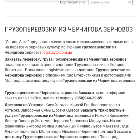
Сортировать по:
ГРУЗОПЕРЕВОЗКИ ИЗ ЧЕРНИГОВА ЗЕРНОВОЗ
"Логист-Авто" предлагает качественные и экономически выгодные цены
на перевозку зерновых культур по Укриане
грузоперевозки из
Чернигова
зерновоз
logistavto.com.ua
Заказать перевозку груза Грузоперевозки из Чернигова зерновоз
недорого и по низкой цене в компании 'Грузоперевозки по Украине |
Логистика'. В компании LogistAvto.com.ua доставка
Грузоперевозки из
Чернигова зерновоз
с описанием, характеристиками и фотографиями.
Мы предлагаем доставку грузов
Грузоперевозки из Чернигова зерновоз
.
Грузоперевозки из Чернигова зерновоз Заказать
можно оформив
заказ у нас на сайте, или по телефону:
(050)944-29-85
Доставка по Украине:
Киев Харьков Кривой Рог Днепропетровск
Ахтырка Запорожье Сумы Шостка Одесса
Заказать транспортные
услуги Грузоперевозки из Чернигова зерновоз
в Измаил Кременчук
Донецк Винница Житомир Чернигов Черновцы Мариуполь Ивано-
франковськ Ужгород Ромны Хмельницкий Ровно Львов Макеевка Луцк
Луганск Тернополь Мелитополь Николаев Чернигов Полтава
Заказать
доставку Грузоперевозки из Чернигова зерновоз
в Павлоград